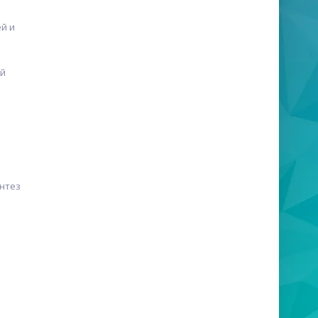
й и
ый
нтез