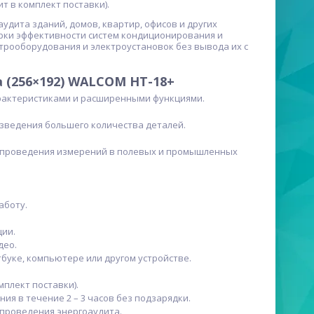
т в комплект поставки).
удита зданий, домов, квартир, офисов и других
ерки эффективности систем кондиционирования и
трооборудования и электроустановок без вывода их с
 (256×192) WALCOM HT-18+
рактеристиками и расширенными функциями.
зведения большего количества деталей.
го проведения измерений в полевых и промышленных
аботу.
ции.
део.
буке, компьютере или другом устройстве.
плект поставки).
я в течение 2 – 3 часов без подзарядки.
 проведения энергоаудита.