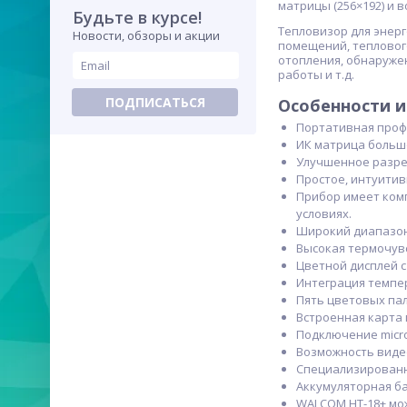
матрицы (256×192) и 
Будьте в курсе!
Тепловизор для энерг
Новости, обзоры и акции
помещений, теплового
отопления, обнаруже
работы и т.д.
ПОДПИСАТЬСЯ
Особенности и
Портативная проф
ИК матрица большо
Улучшенное разре
Простое, интуитив
Прибор имеет комп
условиях.
Широкий диапазон 
Высокая термочувс
Цветной дисплей с
Интеграция темпе
Пять цветовых па
Встроенная карта 
Подключение micro
Возможность виде
Специализированн
Аккумуляторная ба
WALCOM HT-18+ мо