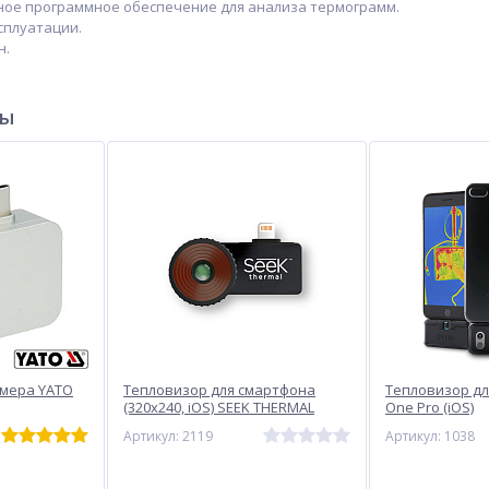
ое программное обеспечение для анализа термограмм.
сплуатации.
н.
ры
мера YATO
Тепловизор для смартфона
Тепловизор дл
(320x240, iOS) SEEK THERMAL
One Pro (iOS)
CompactPro iPhone
Артикул: 2119
Артикул: 1038