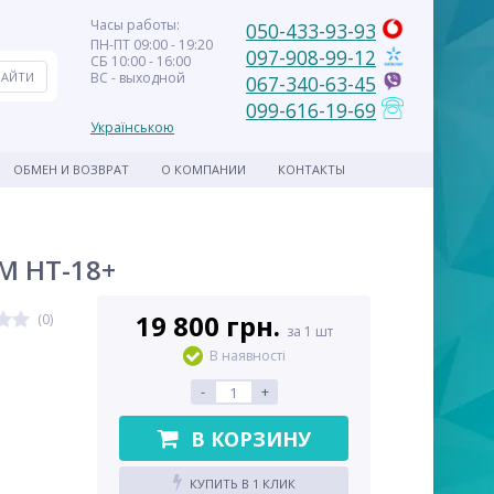
Часы работы:
050-433-93-93
ПН-ПТ 09:00 - 19:20
097-908-99-12
СБ 10:00 - 16:00
ВС - выходной
067-340-63-45
099-616-19-69
Українською
ОБМЕН И ВОЗВРАТ
О КОМПАНИИ
КОНТАКТЫ
M HT-18+
19 800 грн.
(0)
за 1 шт
В наявності
-
+
В КОРЗИНУ
КУПИТЬ В 1 КЛИК