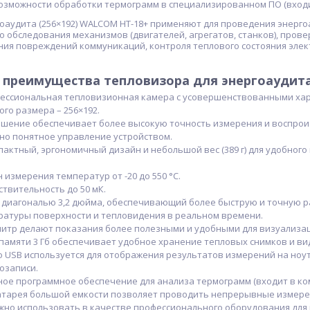
возможности обработки термограмм в специализированном ПО (входи
оаудита (256×192) WALCOM HT-18+ применяют для проведения энергоа
 обследования механизмов (двигателей, агрегатов, станков), пров
ния повреждений коммуникаций, контроля теплового состояния элек
 преимущества тепловизора для энергоаудита
ессиональная тепловизионная камера с усовершенствованными ха
го размера – 256×192.
шение обеспечивает более высокую точность измерения и воспрои
но понятное управление устройством.
актный, эргономичный дизайн и небольшой вес (389 г) для удобно
измерения температур от -20 до 550 °C.
твительность до 50 мК.
 диагональю 3,2 дюйма, обеспечивающий более быструю и точную р
ратуры поверхности и тепловидения в реальном времени.
литр делают показания более полезными и удобными для визуализа
памяти 3 Гб обеспечивает удобное хранение тепловых снимков и ви
 USB используется для отображения результатов измерений на ноут
озаписи.
ое программное обеспечение для анализа термограмм (входит в ком
тарея большой емкости позволяет проводить непрерывные измерени
жно использовать в качестве профессионального оборудования для