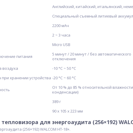
Английский, китайский, итальянский, нем
Специальный съемный литиевый аккуму
2200 мАч
2 ~ 3 часа
Micro USB
5 минут / 20 минут / без автоматического
лючение питания
отключения
а воздуха
-10 °С ~ 50 °С
 при хранении устройства
-20 °С ~ 60 °С
От 10 % до 85 % относительной влажности
ность
конденсации)
389 г
90 х 105 х 223 мм
тепловизора для энергоаудита (256×192) WAL
ергоаудита (256×192) WALCOM HT-18+.