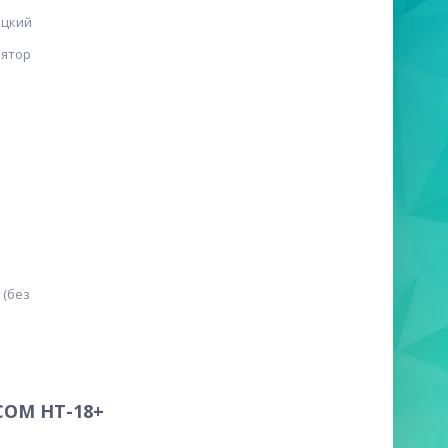
ецкий
лятор
 (без
COM HT-18+