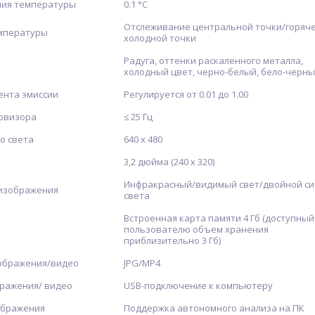
ия температуры
0.1 °С
Отслеживание центральной точки/горяче
мпературы
холодной точки
Радуга, оттенки раскаленного металла,
холодный цвет, черно-белый, бело-черн
ента эмиссии
Регулируется от 0.01 до 1.00
ловизора
≤ 25 Гц
о света
640 х 480
3,2 дюйма (240 х 320)
Инфракрасный/видимый свет/двойной си
изображения
света
Встроенная карта памяти 4 Гб (доступный
пользователю объем хранения
приблизительно 3 Гб)
ображения/видео
JPG/MP4
бражения/ видео
USB-подключение к компьютеру
ображения
Поддержка автономного анализа на ПК