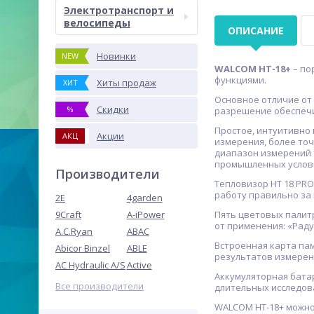
Электротранспорт и
велосипеды
ОПИСАНИЕ
Новинки
NEW
WALCOM HT-18+
– по
функциями.
Хиты продаж
ХИТ
Основное отличие от
Скидки
%
разрешение обеспечи
Простое, интуитивно
Акции
АКЦ
измерения, более то
диапазон измерений т
промышленных услов
Производители
Тепловизор HT 18 PR
работу правильно за
2E
4garden
9Craft
A-iPower
Пять цветовых палит
от применения: «Раду
A.C.Ryan
ABAC
Встроенная карта пам
Abicor Binzel
ABLE
результатов измерени
AC Hydraulic A/S
Active
Аккумуляторная бата
Все производители
длительных исследов
WALCOM HT-18+ можно