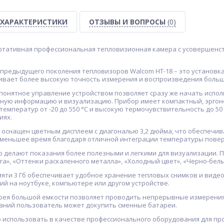
ХАРАКТЕРИСТИКИ
ОТЗЫВЫ И ВОПРОСЫ
(0)
ртативная профессиональная тепловизионная камера с усовершен
 предыдущего поколения тепловизоров Walcom HT-18 – это установк
вает более высокую точность измерения и воспроизведения больш
 понятное управление устройством позволяет сразу же начать испо
чную информацию и визуализацию. Прибор имеет компактный, эргоно
емператур от -20 до 550 °C и высокую термочувствительность до 50
иях.
O оснащен цветным дисплеем с диагональю 3,2 дюйма, что обеспечи
 меньшее время благодаря отличной интеграции температуры повер
р делают показания более полезными и легкими для визуализации. 
га», «Оттенки раскаленного металла», «Холодный цвет», «Черно-бел
яти 3 Гб обеспечивает удобное хранение тепловых снимков и видео
й на ноутбуке, компьютере или другом устройстве.
рея большой емкости позволяет проводить непрерывные измерения в
аний пользователь может докупить сменные батареи.
 использовать в качестве профессионального оборудования для пр