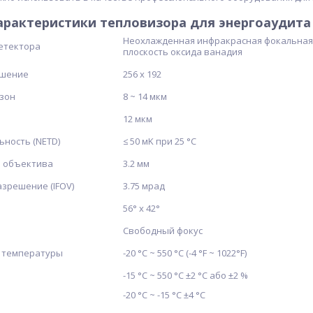
арактеристики тепловизора для энергоаудита 
Неохлажденная инфракрасная фокальная
етектора
плоскость оксида ванадия
ешение
256 x 192
зон
8 ~ 14 мкм
12 мкм
ьность (NETD)
≤ 50 мK при 25 °С
е объектива
3.2 мм
зрешение (IFOV)
3.75 мрад
56° х 42°
Свободный фокус
 температуры
-20 °С ~ 550 °С (-4 °F ~ 1022°F)
-15 °С ~ 550 °С ±2 °С або ±2 %
-20 °С ~ -15 °С ±4 °С