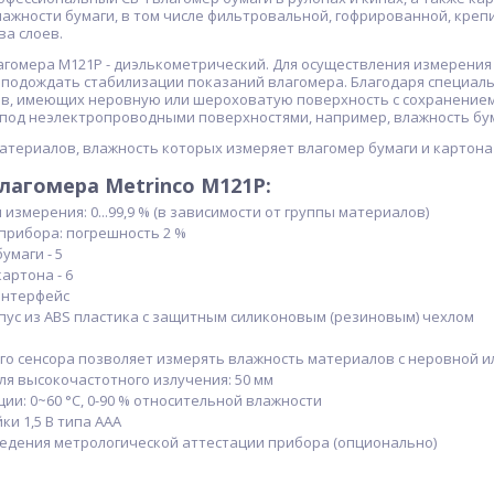
ажности бумаги, в том числе фильтровальной, гофрированной, креп
ва слоев.
агомера M121P - диэлькометрический. Для осуществления измерения
 подождать стабилизации показаний влагомера. Благодаря специал
в, имеющих неровную или шероховатую поверхность с сохранением
под неэлектропроводными поверхностями, например, влажность бума
атериалов, влажность которых измеряет влагомер бумаги и картона
лагомера Metrinco M121P:
измерения: 0...99,9 % (в зависимости от группы материалов)
прибора: погрешность 2 %
умаги - 5
артона - 6
интерфейс
ус из ABS пластика с защитным силиконовым (резиновым) чехлом
го сенсора позволяет измерять влажность материалов с неровной 
я высокочастотного излучения: 50 мм
ции: 0~60 °C, 0-90 % относительной влажности
ки 1,5 В типа AAA
едения метрологической аттестации прибора (опционально)