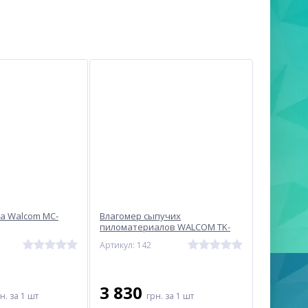
а Walcom MC-
Влагомер сыпучих
пиломатериалов WALCOM TK-
100W
Артикул: 142
3 830
рн.
за 1 шт
грн.
за 1 шт