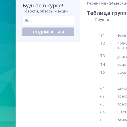
Гарантия - 24 месяц
Будьте в курсе!
Новости, обзоры и акции
Таблица груп
Группа
ПОДПИСАТЬСЯ
П 1
филь
П 2
полу
карт
П 3
упак
П 4
краф
П 5
офсе
К 1
двух
К 2
трех
К 3
трех
К 4
шест
К 5
семи