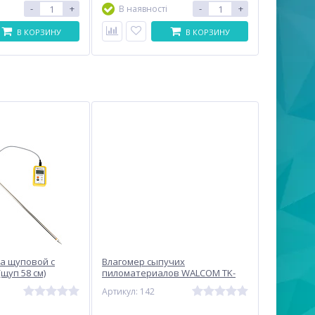
-
+
-
+
В наявності
В КОРЗИНУ
В КОРЗИНУ
а щуповой с
Влагомер сыпучих
щуп 58 см)
пиломатериалов WALCOM TK-
0GL
100W
Артикул: 142