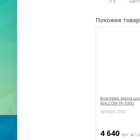
К 6
шест
Похожие това
Влагомер зерна щу
WALCOM TK-100G
Артикул: 2102
4 640
грн.
за 1 