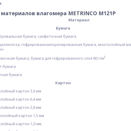
а.
п материалов влагомера METRINCO M121Р
Материал
Бумага
тровальная бумага, салфеточная бумага
целлюлоза, гофрированная/крепированная бумага, многослойный м
он
2
овочная бумага, бумага для гофрированного слоя 80 г/м
т-бумага
тная бумага
Картон
слойный картон 3,6 мм
слойный картон 6,4 мм
слойный картон 2,8 мм
ислойный картон 1,5 мм
слойный картон 1,0 мм