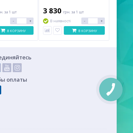
3 830
рн.
за 1 шт
грн.
за 1 шт
-
+
-
+
В наявності
В КОРЗИНУ
В КОРЗИНУ
единяйтесь
бы оплаты