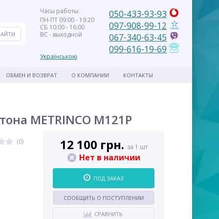
Часы работы:
050-433-93-93
ПН-ПТ 09:00 - 19:20
097-908-99-12
СБ 10:00 - 16:00
ВС - выходной
067-340-63-45
099-616-19-69
Українською
ОБМЕН И ВОЗВРАТ
О КОМПАНИИ
КОНТАКТЫ
ртона METRINCO M121P
12 100 грн.
(0)
за 1 шт
Нет в наличии
ПОД ЗАКАЗ
СООБЩИТЬ О ПОСТУПЛЕНИИ
СРАВНИТЬ