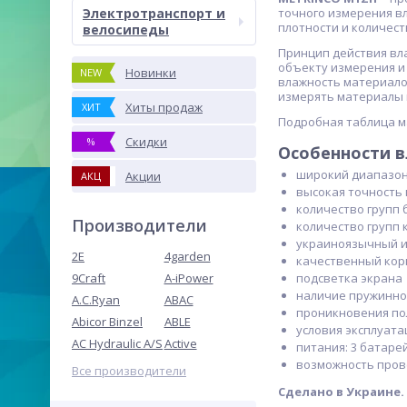
Электротранспорт и
точного измерения вл
плотности и количест
велосипеды
Принцип действия вл
объекту измерения и
Новинки
NEW
влажность материало
измерять материалы 
Хиты продаж
ХИТ
Подробная таблица м
Скидки
%
Особенности в
широкий диапазон 
Акции
АКЦ
высокая точность 
количество групп б
Производители
количество групп к
украиноязычный 
2E
4garden
качественный корп
9Craft
A-iPower
подсветка экрана
наличие пружинно
A.C.Ryan
ABAC
проникновения пол
Abicor Binzel
ABLE
условия эксплуата
AC Hydraulic A/S
Active
питания: 3 батарей
возможность пров
Все производители
Сделано в Украине.