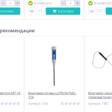
-
+
-
+
В наявності
В наявності
 КОРЗИНУ
В КОРЗИНУ
 рекомендации
atronix MT-16
Влагомер почвы LUTRON PMS-
Влагомер зерн
714
термометром (
METRINCO M15
Артикул: 1501
Артикул: 1987