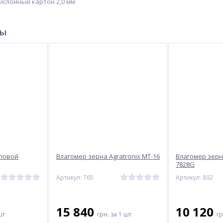
ислойный картон 2,0 мм
ры
повой
Влагомер зерна Agratronix MT-16
Влагомер зерн
7828G
Артикул: 765
Артикул: 892
15 840
10 120
шт
грн.
за 1 шт
г