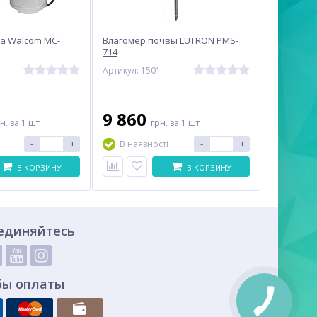
а Walcom MC-
Влагомер почвы LUTRON PMS-
714
Артикул: 1501
9 860
рн.
за 1 шт
грн.
за 1 шт
-
+
-
+
В наявності
В КОРЗИНУ
В КОРЗИНУ
единяйтесь
бы оплаты