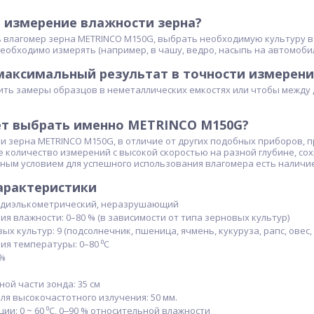
 измерение влажности зерна?
влагомер зерна METRINCO M150G, выбрать необходимую культуру в м
еобходимо измерять (например, в чашу, ведро, насыпь на автомобиле 
максимальный результат в точности измерени
ть замеры образцов в неметаллических емкостях или чтобы между 
ет выбрать именно METRINCO M150G?
и зерна METRINCO M150G, в отличие от других подобных приборов, 
количество измерений с высокой скоростью на разной глубине, сох
ным условием для успешного использования влагомера есть наличие
арактеристики
 диэлькометрический, неразрушающий
я влажности: 0–80 % (в зависимости от типа зерновых культур)
х культур: 9 (подсолнечник, пшеница, ячмень, кукуруза, рапс, овес, с
я температуры: 0–80 ⁰С
 %
ой части зонда: 35 см
я высокочастотного излучения: 50 мм.
ии: 0 ~ 60 ⁰С, 0‒90 % относительной влажности