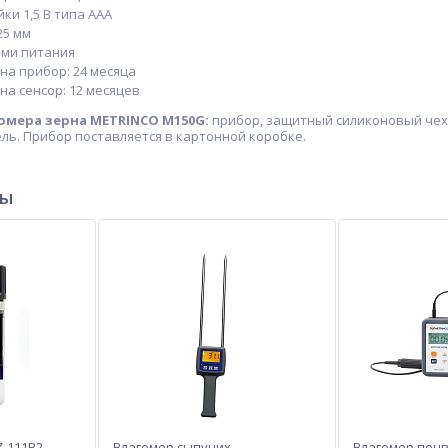
ки 1,5 В типа AAA
25 мм
еями питания
на прибор: 24 месяца
на сенсор: 12 месяцев
омера зерна METRINCO M150G:
прибор, защитный силиконовый чехо
ль. Прибор поставляется в картонной коробке.
ры
Z-111B2
Влагомер сыпучих
Влагомер поч