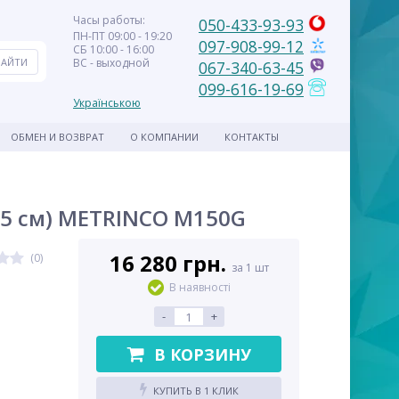
Часы работы:
050-433-93-93
ПН-ПТ 09:00 - 19:20
097-908-99-12
СБ 10:00 - 16:00
ВС - выходной
067-340-63-45
099-616-19-69
Українською
ОБМЕН И ВОЗВРАТ
О КОМПАНИИ
КОНТАКТЫ
35 см) METRINCO M150G
16 280 грн.
(0)
за 1 шт
В наявності
-
+
В КОРЗИНУ
КУПИТЬ В 1 КЛИК