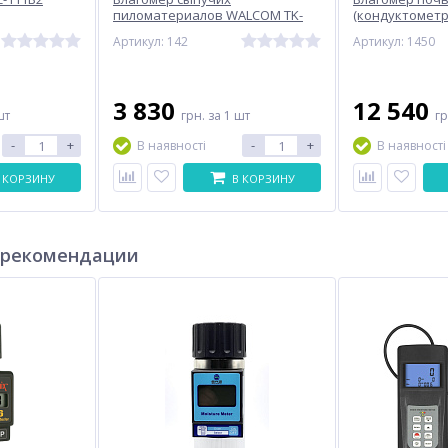
пиломатериалов WALCOM TK-
(кондуктометр
100W
METRINCO M14
Артикул: 142
Артикул: 1450
3 830
12 540
шт
грн.
за 1 шт
г
-
+
-
+
В наявності
В наявності
 КОРЗИНУ
В КОРЗИНУ
 рекомендации