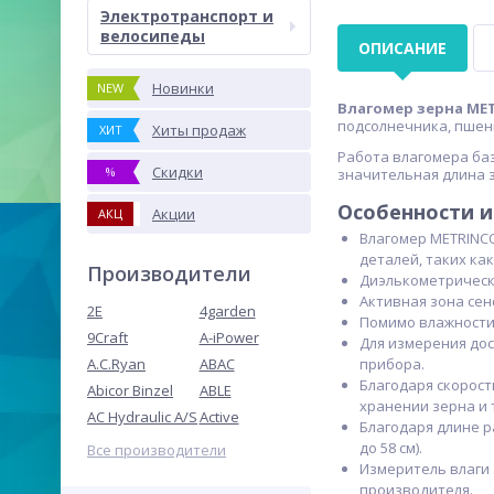
Электротранспорт и
велосипеды
ОПИСАНИЕ
Новинки
NEW
Влагомер зерна ME
подсолнечника, пшениц
Хиты продаж
ХИТ
Работа влагомера ба
Скидки
%
значительная длина 
Особенности и
Акции
АКЦ
Влагомер METRINCO
деталей, таких ка
Производители
Диэлькометрически
Активная зона сен
2E
4garden
Помимо влажности 
9Craft
A-iPower
Для измерения дос
A.C.Ryan
ABAC
прибора.
Благодаря скорост
Abicor Binzel
ABLE
хранении зерна и 
AC Hydraulic A/S
Active
Благодаря длине р
до 58 см).
Все производители
Измеритель влаги 
производителя.