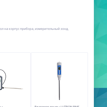
л на корпус прибора, измерительный зонд,
вы
Влагомер почвы LUTRON PMS-