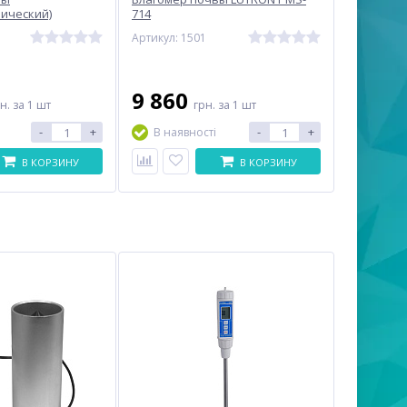
ический)
714
2S
Артикул: 1501
9 860
рн.
за 1 шт
грн.
за 1 шт
-
+
-
+
В наявності
В КОРЗИНУ
В КОРЗИНУ