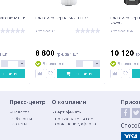
atronix MT-16
Влагомер зерна SKZ-111B2
Влагомер зерн
7828G
Артикул: 655
Артикул: 892
8 800
10 120
1 шт
грн.
за 1 шт
г
-
+
-
+
В наявності
В наявності
 КОРЗИНУ
В КОРЗИНУ
Пресс-центр
О компании
Присо
Новости
Сертификаты
Обзоры и
Пользовательское
советы
соглашение, оферта
Спосо