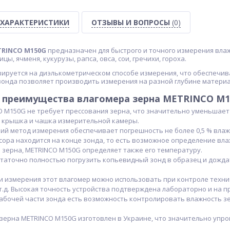
ХАРАКТЕРИСТИКИ
ОТЗЫВЫ И ВОПРОСЫ
(0)
TRINCO M150G
предназначен для быстрого и точного измерения вла
ы, ячменя, кукурузы, рапса, овса, сои, гречихи, гороха.
зируется на диэлькометрическом способе измерения, что обеспечив
зонда позволяет производить измерения на разной глубине материа
 преимущества влагомера зерна METRINCO M1
 M150G не требует прессования зерна, что значительно уменьшает 
к крышка и чашка измерительной камеры.
й метод измерения обеспечивает погрешность не более 0,5 % влаж
сора находится на конце зонда, то есть возможное определение вла
зерна, METRINCO M150G определяет также его температуру.
таточно полностью погрузить копьевидный зонд в образец и дожда
и измерения этот влагомер можно использовать при контроле технич
т.д. Высокая точность устройства подтверждена лабораторно и на п
абочей части зонда есть возможность контролировать влажность зер
зерна METRINCO M150G изготовлен в Украине, что значительно упр