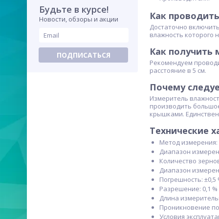
Будьте в курсе!
Как проводить
Новости, обзоры и акции
Достаточно включить 
влажность которого н
Как получить 
ПОДПИСАТЬСЯ
Рекомендуем проводи
расстояние в 5 см.
Почему следу
Измеритель влажност
производить большое 
крышками. Единствен
Технические х
Метод измерения:
Диапазон измерени
Количество зерновы
Диапазон измерени
Погрешность: ±0,5
Разрешение: 0,1 %
Длина измерительн
Проникновение пол
Условия эксплуатац