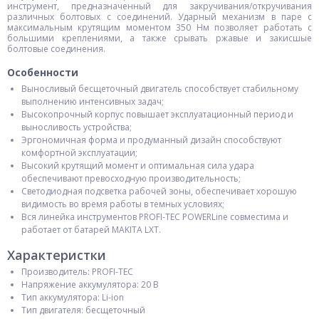
инструмент, предназначенный для закручивания/откручивания
различных болтовых с соединений. Ударный механизм в паре с
максимальным крутящим моментом 350 Нм позволяет работать с
большими креплениями, а также срывать ржавые и закисшые
болтовые соединения.
Особенности
Выносливый бесщеточный двигатель способствует стабильному
выполнению интенсивных задач;
Высокопрочный корпус повышает эксплуатационный период и
выносливость устройства;
Эргономичная форма и продуманный дизайн способствуют
комфортной эксплуатации;
Высокий крутящий момент и оптимальная сила удара
обеспечивают превосходную производительность;
Светодиодная подсветка рабочей зоны, обеспечивает хорошую
видимость во время работы в темных условиях;
Вся линейка инструментов PROFI-TEC POWERLine совместима и
работает от батарей MAKITA LXT.
Характеристки
Производитель: PROFI-TEC
Напряжение аккумулятора: 20 В
Тип аккумулятора: Li-ion
Тип двигателя: бесщеточный