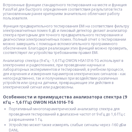
Встроенные функции стандартного тестирования на месте и функция
Pass/Fail для быстрого определения соответствия результатов теста
установленным ранее критериям значительно облегчают работу
пользователя.
Функция предварительного тестирования EMI на соответствие фильтру
электромагнитных помех 6 дБ и пиковый детектор делают анализатор
спектра пригодным для точного предварительного тестирования и
диагностики электромагнитных помех. Полный отчет о тестировании
можно завершить с помощью вспомогательного программного
обеспечения. Благодаря реализации этих функций можно проверить,
соответствуют ли устройства требованиям правил EMI.
Анализатор спектра (9 кГц - 1,6 ГГц) OWON HSA1016-TG используют в
электронике и радиотехнике, при проведении научных и
лабораторных экспериментов и тестирований, в учебном процессе,
для изучения и измерения параметров электрических сигналов – как
непосредственно, так и получаемых при воздействии различных
устройств или сред на датчики, превращающие эти действия в
электрический сигнал или радиоволны.
Особенности и преимущества анализатора спектра (9
кГц – 1,6 ГГц) OWON HSA1016-TG
Портативный многопараметрический анализатор спектра для
проведения тестирований в диапазоне частот от 9 кГц до 1,6 ГГц с
разрешением 1 Гц.
Устройство может также измерять слабые сигналы через -160 дБм
DANL.