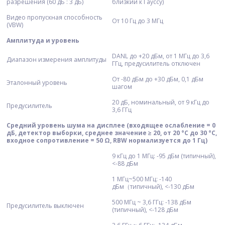
разрешения (60 дБ : 3 дБ)
близкий к Гауссу)
Видео пропускная способность
От 10 Гц до 3 МГц
(VBW)
Амплитуда и уровень
DANL до +20 дБм, от 1 МГц до 3,6
Диапазон измерения амплитуды
ГГц, предусилитель отключен
От -80 дБм до +30 дБм, 0,1 дБм
Эталонный уровень
шагом
20 дБ, номинальный, от 9 кГц до
Предусилитель
3,6 ГГц
Средний уровень шума на дисплее (входящее ослабление = 0
дБ, детектор выборки, среднее значение ≥ 20, от 20 °С до 30 °С,
входное сопротивление = 50 Ω, RBW нормализуется до 1 Гц)
9 кГц до 1 МГц: -95 дБм (типичный),
<-88 дБм
1 МГц~500 МГц: -140
дБм（типичный), <-130 дБм
500 МГц ~ 3,6 ГГц: -138 дБм
Предусилитель выключен
(типичный), <-128 дБм