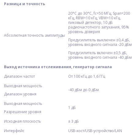
Разница и точность
20°С до 30°С, fc=50 МГц, Span=200
кГц, RBW=10 кГц, VBW=10 кГц,
пиковый детектор, 10 дБ
радиочастотного затухания, 95%
уровень доверия
Абсолютная точность амплитуды
Предусилитель выключен ±0,4 дБ,
уровень входного сигнала -20 дБм
Предусилитель включен ±0,5 дБ,
уровень входного сигнала -40 дБм
Выход источника отслеживания, генератор сигнала
Диапазон частот
От 100 кГц до 1,6 ГГц
Выходная мощность
-40 дБм до 0 дБм
Диапазон уровня
Выходная мощность
1 дБ
Разрешение уровня
Исходная плоскость
± 3 дБ
Интерфейс
USB-хост/USB-устройство/LAN