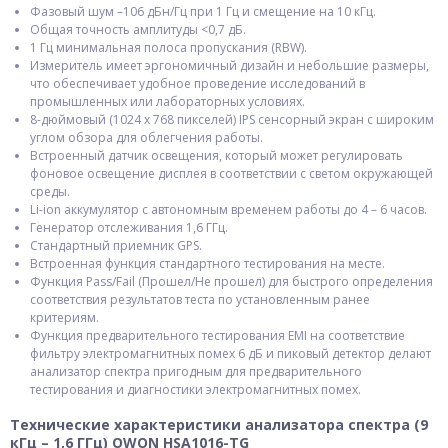
Фазовый шум –106 дБн/Гц при 1 Гц и смещение на 10 кГц.
Общая точность амплитуды <0,7 дБ.
1 Гц минимальная полоса пропускания (RBW).
Измеритель имеет эргономичный дизайн и небольшие размеры,
что обеспечивает удобное проведение исследований в
промышленных или лабораторных условиях.
8-дюймовый (1024 х 768 пикселей) IPS сенсорный экран с широким
углом обзора для облегчения работы.
Встроенный датчик освещения, который может регулировать
фоновое освещение дисплея в соответствии с светом окружающей
среды.
Li-ion аккумулятор с автономным временем работы до 4 – 6 часов.
Генератор отслеживания 1,6 ГГц.
Стандартный приемник GPS.
Встроенная функция стандартного тестирования на месте.
Функция Pass/Fail (Прошел/Не прошел) для быстрого определения
соответствия результатов теста по установленным ранее
критериям.
Функция предварительного тестирования EMI на соответствие
фильтру электромагнитных помех 6 дБ и пиковый детектор делают
анализатор спектра пригодным для предварительного
тестирования и диагностики электромагнитных помех.
Технические характеристики анализатора спектра (9
кГц – 1,6 ГГц) OWON HSA1016-TG