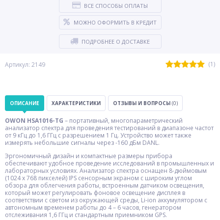
ВСЕ СПОСОБЫ ОПЛАТЫ
МОЖНО ОФОРМИТЬ В КРЕДИТ
ПОДРОБНЕЕ О ДОСТАВКЕ
(1)
Артикул: 2149
ОПИСАНИЕ
ХАРАКТЕРИСТИКИ
ОТЗЫВЫ И ВОПРОСЫ
(0)
OWON HSA1016-TG
– портативный, многопараметрический
анализатор спектра для проведения тестирований в диапазоне частот
от 9 кГц до 1,6 ГГц с разрешением 1 Гц. Устройство может также
измерять небольшие сигналы через -160 дБм DANL.
Эргономичный дизайн и компактные размеры прибора
обеспечивают удобное проведение исследований в промышленных и
лабораторных условиях. Анализатор спектра оснащен 8-дюймовым
(1024 х 768 пикселей) IPS сенсорным экраном с широким углом
обзора для облегчения работы, встроенным датчиком освещения,
который может регулировать фоновое освещение дисплея в
соответствии с светом из окружающей среды, Li-ion аккумулятором с
автономным временем работы до 4 – 6 часов, генератором
отслеживания 1,6 ГГц и стандартным приемником GPS.