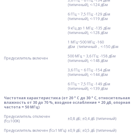
3,6 ГГц ~ 6 ГГц: -134 дБм
(типичный), <-124 дБм
6 ГГц ~ 7,5 ГГц: -129 дБм
(типичный), <-119 дБм
9 кГц до 1 МГц: -135 дБм
(типичный), <-128 дБм
1 МГц~500 МГц: -160
дБм（типичный，<-150 дБм
500 МГц ~ 3,6 ГГц: -158 дБм
Предусилитель включен
(типичный), <-148 дБм
3,6 ГГц ~ 6 ГГц: -154 дБм
(типичный), <-144 дБм
6 ГГц ~ 7,5 ГГц: -149 дБм
(типичный), <-139 дБм
Частотная характеристика (от 20 ° С до 30 ° С, относительная
влажность от 30 до 70 %, входное ослабление = 20 дБ, опорная
частота = 50 МГц)
Предусилитель отключен
±0,8 дБ; ±0,4 дБ (типичный)
(fc≥100K)
Предусилитель включен (fc≥1 МГц)
±0,9 дБ; ±0,5 дБ (типичный)