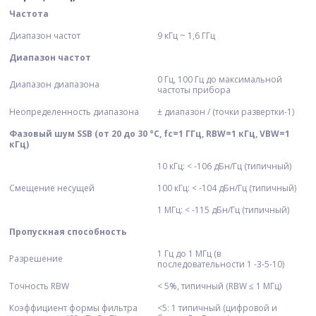
Частота
Диапазон частот
9 кГц ~ 1,6 ГГц
Диапазон частот
0 Гц, 100 Гц до максимальной
Диапазон диапазона
частоты прибора
Неопределенность диапазона
± диапазон / (точки развертки-1)
Фазовый шум SSB (от 20 до 30 °С, fc=1 ГГц, RBW=1 кГц, VBW=1
кГц
)
10 кГц: < -106 дБн/Гц (типичный)
Смещение несущей
100 кГц: < -104 дБн/Гц (типичный)
1 МГц: < -115 дБн/Гц (типичный)
Пропускная способность
1 Гц до 1 МГц (в
Разрешение
последовательности 1 -3-5-10)
Точность RBW
< 5%, типичный (RBW ≤ 1 МГц)
Коэффициент формы фильтра
<5: 1 типичный (цифровой и