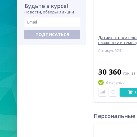
Будьте в курсе!
Новости, обзоры и акции
ПОДПИСАТЬСЯ
Датчик относитель
влажности и темпе
HP477DCR для терм
Артикул: 524
DELTA OHM HD2101.
30 360
грн.
за 
В наявності
В
Персональные