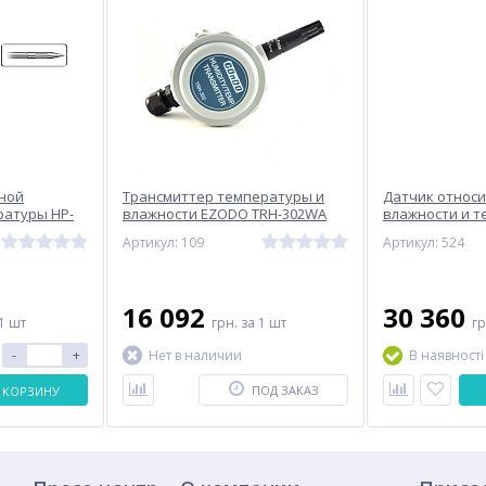
ной
Трансмиттер температуры и
Датчик относ
ратуры HP-
влажности EZODO TRH-302WA
влажности и 
игрометра
(0...100 °C / 0...100 % RH)
HP477DCR для
Артикул: 109
Артикул: 524
1
DELTA OHM HD2
16 092
30 360
1 шт
грн.
за 1 шт
г
-
+
Нет в наличии
В наявності
ПОД ЗАКАЗ
 КОРЗИНУ