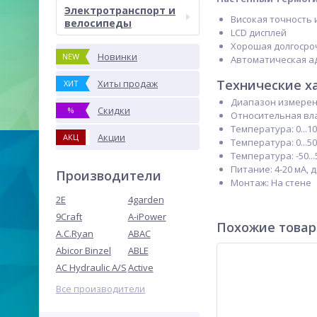
Электротранспорт и
Високая точность
велосипеды
LCD дисплей
Хорошая долгосро
Новинки
NEW
Автоматическая а
Технические х
Хиты продаж
ХИТ
Диапазон измерен
Скидки
%
Относительная вла
Температура: 0...10
Акции
АКЦ
Температура: 0...50
Температура: -50...
Питание: 4-20 мА, 
Производители
Монтаж: На стене
2E
4garden
9Craft
A-iPower
Похожие това
A.C.Ryan
ABAC
Abicor Binzel
ABLE
AC Hydraulic A/S
Active
Все производители