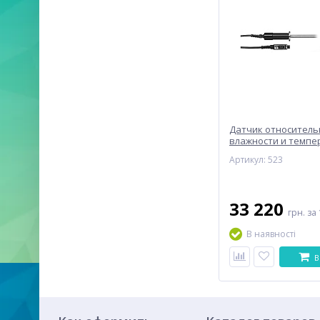
Датчик относитель
влажности и темпе
475 ACR для термог
Артикул: 523
DELTA OHM HD2101.
33 220
грн.
за 
В наявності
В