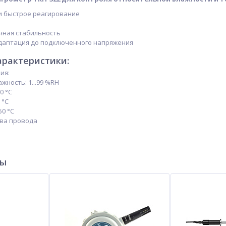
 и быстрое реагирование
чная стабильность
даптация до подключенного напряжения
арактеристики:
ия:
жность: 1...99 %RH
0 °C
 °C
50 °C
два провода
ры