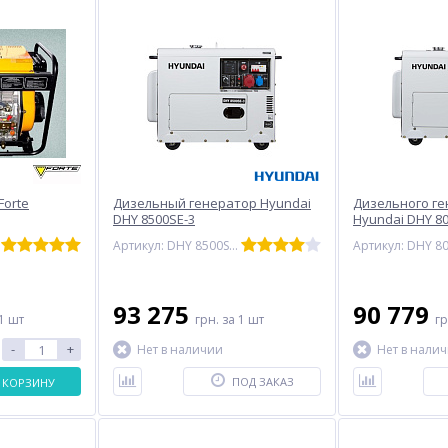
Forte
Дизельный генератор Hyundai
Дизельного г
DHY 8500SE-3
Hyundai DHY 8
Артикул: DHY 8500SE-3
93 275
90 779
1 шт
грн.
за 1 шт
г
-
+
Нет в наличии
Нет в нали
ПОД ЗАКАЗ
 КОРЗИНУ