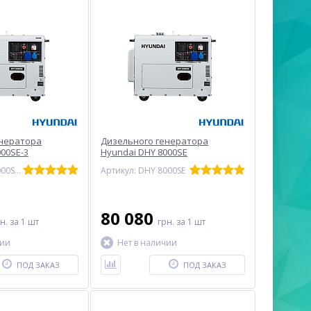
енератора
Дизельного генератора
000SE-3
Hyundai DHY 8000SE
Артикул: DHY 8000SE-3
Артикул: DHY 8000SE
80 080
рн.
за 1 шт
грн.
за 1 шт
чии
Нет в наличии
ПОД ЗАКАЗ
ПОД ЗАКАЗ