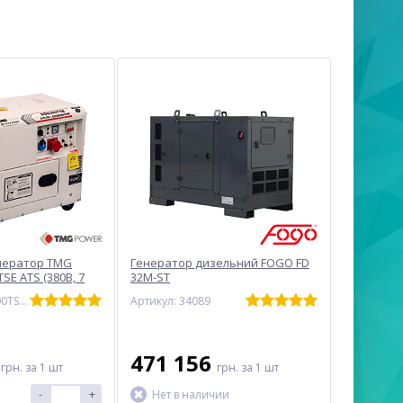
нератор TMG
Генератор дизельний FOGO FD
SE ATS (380В, 7
32M-ST
Артикул: DG 8500TSE ATS
Артикул: 34089
1
471 156
грн.
за 1 шт
грн.
за 1 шт
-
+
Нет в наличии