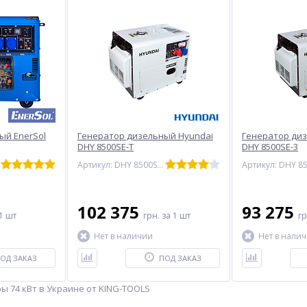
ый EnerSol
Генератор дизельный Hyundai
Генератор ди
DHY 8500SE-T
DHY 8500SE-3
Артикул: DHY 8500SE-T
102 375
93 275
1 шт
грн.
за 1 шт
г
Нет в наличии
Нет в нали
ОД ЗАКАЗ
ПОД ЗАКАЗ
 74 кВт в Украине от KING-TOOLS