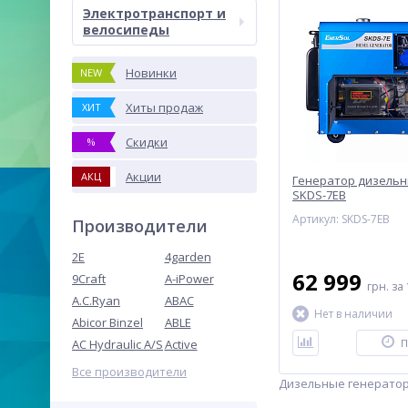
Электротранспорт и
велосипеды
Новинки
NEW
Хиты продаж
ХИТ
Скидки
%
Акции
АКЦ
Генератор дизельн
SKDS-7EB
Артикул: SKDS-7EB
Производители
2E
4garden
62 999
9Craft
A-iPower
грн.
за 
A.C.Ryan
ABAC
Нет в наличии
Abicor Binzel
ABLE
AC Hydraulic A/S
Active
П
Все производители
Дизельные генераторы