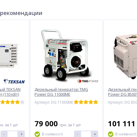
 рекомендации
ый TEKSAN
Дизельный генератор TMG
Дизельный ге
) (110 кВт)
Power DG 11000ME
Power DG 8500T
кВт)
Артикул: DG 11000ME
79 000
101 11
рн.
за 1 шт
грн.
за 1 шт
-
+
-
+
В наявності
В наявності