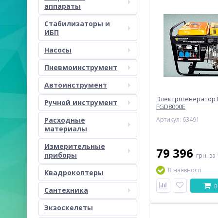
аппараты
Стабилизаторы и
ИБП
Насосы
Пневмоинструмент
Автоинструмент
Электрогенератор 
Ручной инструмент
FGD8000E
Расходные
Артикул: 63491
материалы
Измерительные
79 396
приборы
грн.
за 
В наявності
Квадрокоптеры
В
Сантехника
Экзоскелеты