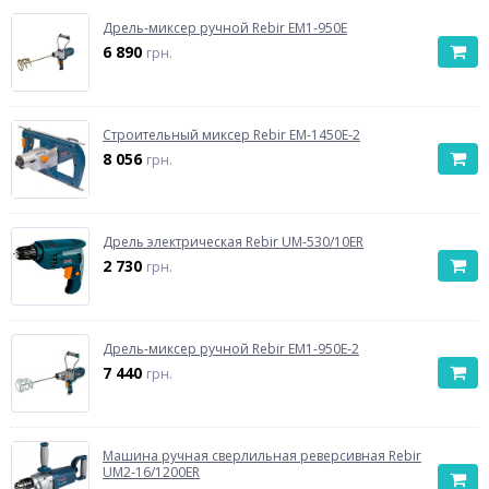
Дрель-миксер ручной Rebir EM1-950E
6 890
грн.
Строительный миксер Rebir EM-1450E-2
8 056
грн.
Дрель электрическая Rebir UM-530/10ER
2 730
грн.
Дрель-миксер ручной Rebir EM1-950E-2
7 440
грн.
Машина ручная сверлильная реверсивная Rebir
UM2-16/1200ER