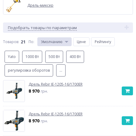
Дрель-миксер
Подобрать товары по параметрам
21
Товаров:
По
:
Умолчанию
Цене
Рейтингу
Yato
1000 Вт
500 Вт
400 Вт
регулировка оборотов
...
Дрель Rebir IE-1205-16/1700ER
8 970
грн.
Дрель Rebir IE-1205-16/1700ER
8 970
грн.