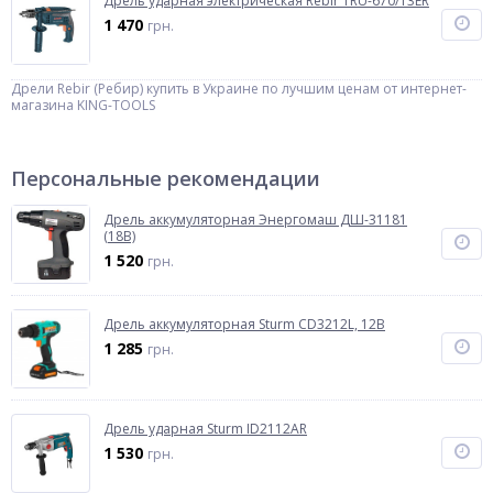
Дрель ударная электрическая Rebir TRU-670/13ER
1 470
грн.
Дрели Rebir (Ребир) купить в Украине по лучшим ценам от интернет-
магазина KING-TOOLS
Персональные рекомендации
Дрель аккумуляторная Энергомаш ДШ-31181
(18В)
1 520
грн.
Дрель аккумуляторная Sturm CD3212L, 12В
1 285
грн.
Дрель ударная Sturm ID2112AR
1 530
грн.