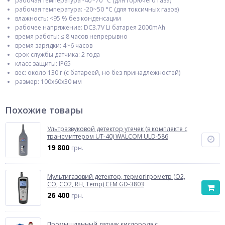
рабочая температура -40~70 °С (для горючего газа)
рабочая температура: -20~50 °С (для токсичных газов)
влажность: <95 % без конденсации
рабочее напряжение: DC3.7V Li батарея 2000mAh
время работы: ≤ 8 часов непрерывно
время зарядки: 4~6 часов
срок службы датчика: 2 года
класс защиты: IP65
вес: около 130 г (с батареей, но без принадлежностей)
размер: 100х60х30 мм
Похожие товары
Ультразвуковой детектор утечек (в комплекте с
трансмиттером UT-40) WALCOM ULD-586
19 800
грн.
Мультигазовий детектор, термогігрометр (O2,
CO, CO2, RH, Temp) CEM GD-3803
26 400
грн.
Промышленный датчик кислорода с