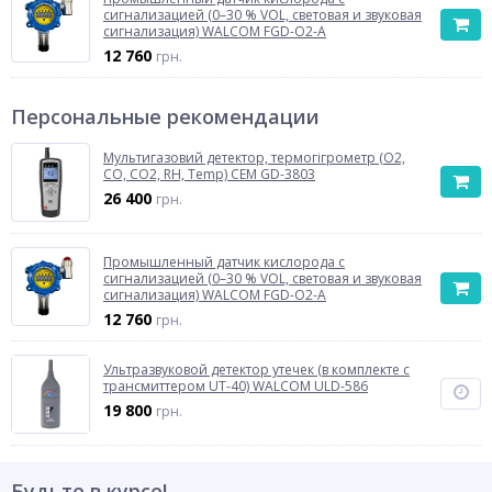
сигнализацией (0–30 % VOL, световая и звуковая
сигнализация) WALCOM FGD-O2-A
12 760
грн.
Персональные рекомендации
Мультигазовий детектор, термогігрометр (O2,
CO, CO2, RH, Temp) CEM GD-3803
26 400
грн.
Промышленный датчик кислорода с
сигнализацией (0–30 % VOL, световая и звуковая
сигнализация) WALCOM FGD-O2-A
12 760
грн.
Ультразвуковой детектор утечек (в комплекте с
трансмиттером UT-40) WALCOM ULD-586
19 800
грн.
Будьте в курсе!