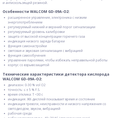
и антискользящей резиной.
Особенности WALCOM GD-09A-О2:
расширенное управление, электроника с низким
энергопотреблением
регулируемый нижний и верхний порог сигнализации
регулируемый уровень калибровки
защита от высокой концентрации горючего газа
индикация низкого заряда батареи
функция самонастройки
световая и звуковая сигнализация с вибрацией
функция самообучения
управление паролями, чтобы избежать неправильной работы
корпус со взрывозащитой
Технические характеристики детектора кислорода
WALCOM GD-09A-О2:
диапазон: 0-30 % vol О2
точность: ≤ ± 5 % F.S.
время отклика: T <30 с
индикация: ЖК-дисплей показывает время и состояние
индикация тревоги, неисправности и низкого напряжения со
светодиодом, звуком, вибрацией
рабочая среда: