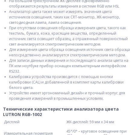
На большом трехстрочном ЖК-дисплее одновременно
отображаются результаты измерения в системе RGB или HSL
Анализатор цвета также может измерять значения цвета
источников освещения, таких как CRT-монитор, ЖК-монитор,
светодиодная лампа, лампа освещения.
При отсутствии освещения образца измерения цвета, такого как
текстиль, бумага, кожа, красящие вещества, определенный
источник света освещает образец, а отраженный поверхностный
свет анализируется спектрометрическим методом.
Для измерения цвета образца освещения источник света образца
непосредственно анализируется спектрометрическим методом.
Для записи данных измерения и последующего анализа цвета на
ПК или ноутбуке прибор оснащен компьютерным интерфейсом
RS232.
Калибровка устройства производится с помощью кнопки
калибровки (CAL) и добавленной в комплект карты калибровки
белого цвета.
Устройство имеет эргономичный дизайн и прочный корпус для
проведения измерений в промышленных условиях.
Технические характеристики анализатора цвета
LUTRON RGB-1002
Дисплей
ЖК-дисплей: 59 мм x 34 мм
45°/0° – круговое освещение при
Измерительная геометрия