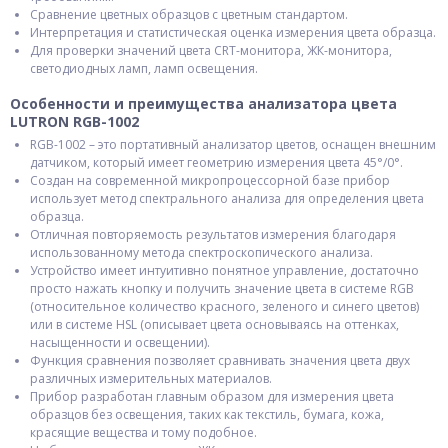
Сравнение цветных образцов с цветным стандартом.
Интерпретация и статистическая оценка измерения цвета образца.
Для проверки значений цвета CRT-монитора, ЖК-монитора,
светодиодных ламп, ламп освещения.
Особенности и преимущества анализатора цвета
LUTRON RGB-1002
RGB-1002 – это портативный анализатор цветов, оснащен внешним
датчиком, который имеет геометрию измерения цвета 45°/0°.
Создан на современной микропроцессорной базе прибор
использует метод спектрального анализа для определения цвета
образца.
Отличная повторяемость результатов измерения благодаря
использованному метода спектроскопического анализа.
Устройство имеет интуитивно понятное управление, достаточно
просто нажать кнопку и получить значение цвета в системе RGB
(относительное количество красного, зеленого и синего цветов)
или в системе HSL (описывает цвета основываясь на оттенках,
насыщенности и освещении).
Функция сравнения позволяет сравнивать значения цвета двух
различных измерительных материалов.
Прибор разработан главным образом для измерения цвета
образцов без освещения, таких как текстиль, бумага, кожа,
красящие вещества и тому подобное.