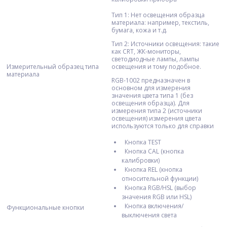
Тип 1: Нет освещения образца
материала: например, текстиль,
бумага, кожа и т.д.
Тип 2: Источники освещения: такие
как CRT, ЖК-мониторы,
светодиодные лампы, лампы
Измерительный образец типа
освещения и тому подобное.
материала
RGB-1002 предназначен в
основном для измерения
значения цвета типа 1 (без
освещения образца). Для
измерения типа 2 (источники
освещения) измерения цвета
используются только для справки
Кнопка TEST
Кнопка CAL (кнопка
калибровки)
Кнопка REL (кнопка
относительной функции)
Кнопка RGB/HSL (выбор
значения RGB или HSL)
Кнопка включения/
Функциональные кнопки
выключения света