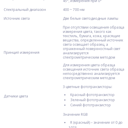
45°, измерения при 0°
Спектральный диапазон
400 ~ 700 нм
Источник света
Две белые светодиодные лампы
При отсутствии освещения образца
измерения цвета, такого как
текстиль, бумага, кожа, красящие
вещества, определенный источник
света освещает образец, а
отраженный поверхностный свет
Принцип измерения
анализируется
спектрометрическим методом
Для измерения цвета образца
освещения источник света образца
непосредственно анализируется
спектрометрическим методом
3 цветные фототранзисторы:
Красный фототранзистор
Датчики цвета
Зеленый фототранзистор
Синий фототранзистор
Значение RGB
R (красный) – значение от 0 до
1023