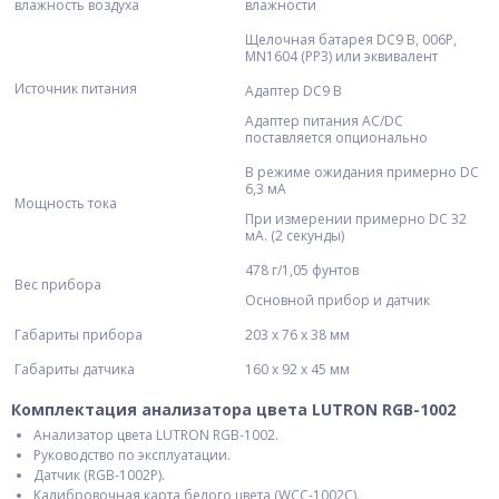
влажность воздуха
влажности
Щелочная батарея DC9 В, 006P,
MN1604 (PP3) или эквивалент
Источник питания
Адаптер DC9 В
Адаптер питания AC/DC
поставляется опционально
В режиме ожидания примерно DC
6,3 мА
Мощность тока
При измерении примерно DC 32
мА. (2 секунды)
478 г/1,05 фунтов
Вес прибора
Основной прибор и датчик
Габариты прибора
203 x 76 x 38 мм
Габариты датчика
160 x 92 x 45 мм
Комплектация анализатора цвета LUTRON RGB-1002
Анализатор цвета LUTRON RGB-1002.
Руководство по эксплуатации.
Датчик (RGB-1002P).
Калибровочная карта белого цвета (WCC-1002C).