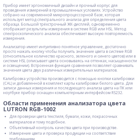
Прибор имеет эргономичный дизайн и прочный корпус для
проведения измерений в промышленных условиях. Устройство
собрано на современной микропроцессорной базе, которая
использует метод спектрального анализа для определения цвета
образца. Большой трёхстрочный ЖК-дисплей, одновременно
отображает результаты измерения в системе RGB или HSL. Метод
спектроскопического анализа обеспечивает высокую повторяемость
измерения.
Анализатор имеет интуитивно понятное управление, достаточно
просто нажать кнопку чтобы получить значение цвета в системе RGB
(относительное количество красного, зеленого и синего цветов) или в
системе HSL (описывает цвета основываясь на оттенках, насыщенности
и освещении). Встроенная функция сравнения позволяет сравнивать
значения цвета двух различных измерительных материалов.
Калибровка устройства производится с помощью кнопки калибровки
(CAL) и добавленной в комплект карты калибровки белого цвета. Для
записи данных измерения и последующего анализа цвета на ПК или
ноутбуке прибор оснащен компьютерным интерфейсом RS232.
Области применения анализатора цвета
LUTRON RGB-1002
Для проверки цвета текстиля, бумаги, кожи, покрасочных
материалов и тому подобное.
Объективный контроль качества цвета при производстве.
Измерение цвета и проверка продукции на соответствие
требованиям.