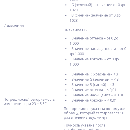
G (зеленый) – значение от 0 до
1023
B (синий) – значение от 0 до
1023
Измерения
Значение HSL
Значение оттенка – от 0 до
1.000
Значение насыщенности – от 0
до 1.000
Значение яркости – от 0 до
1.000
Значение R (красный) – < 3
Значение G (зеленый) – < 3
Значение B (синий) – < 3
Значение оттенка – < 0,01
Значение насыщения – < 0,01
Погрешность/повторяемость
Значение яркости – < 0,01
измерения при 23 ± 5 °С
Повторяемость указана по тому же
образцу, который тестировался 10
раз в течение двух минут
Точность указана после
калибровки прибора