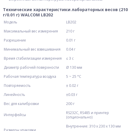
Технические характеристики лабораторных весов (210
г/0.01 г) WALCOM LB202
Модель
LB202
Максимальный вес измерения
210 г
Разрешение
0.01 г
Минимальный вес взвешивания
0.04 г
Время стабилизации измерения
≤ 3 с
Диаметр рабочей поверхности
Ø 130 мм
Рабочая температура воздуха
5 ~ 25 °С
Повторяемость
± 0.02 г
Линейность
±0.03 г
Вес для калибровки
200 г
RS232С, RS485 и принтер
Интерфейсы
(опционально)
Внутренние: 310 х 230 х 130 мм
Размеры упаковки