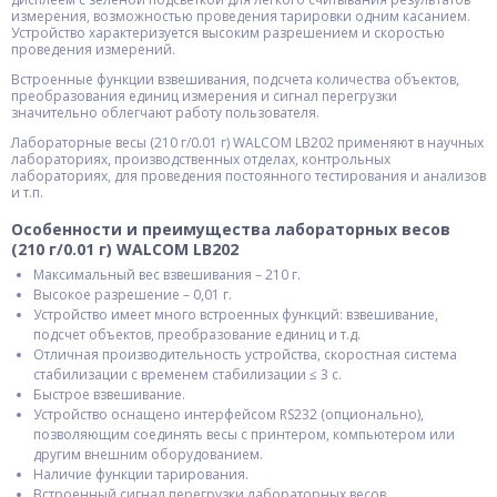
измерения, возможностью проведения тарировки одним касанием.
Устройство характеризуется высоким разрешением и скоростью
проведения измерений.
Встроенные функции взвешивания, подсчета количества объектов,
преобразования единиц измерения и сигнал перегрузки
значительно облегчают работу пользователя.
Лабораторные весы (210 г/0.01 г) WALCOM LB202 применяют в научных
лабораториях, производственных отделах, контрольных
лабораториях, для проведения постоянного тестирования и анализов
и т.п.
Особенности и преимущества лабораторных весов
(210 г/0.01 г) WALCOM LB202
Максимальный вес взвешивания – 210 г.
Высокое разрешение – 0,01 г.
Устройство имеет много встроенных функций: взвешивание,
подсчет объектов, преобразование единиц и т.д.
Отличная производительность устройства, скоростная система
стабилизации с временем стабилизации ≤ 3 с.
Быстрое взвешивание.
Устройство оснащено интерфейсом RS232 (опционально),
позволяющим соединять весы с принтером, компьютером или
другим внешним оборудованием.
Наличие функции тарирования.
Встроенный сигнал перегрузки лабораторных весов.