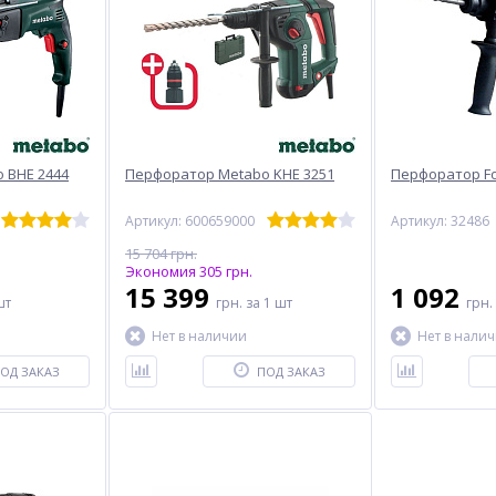
 BHE 2444
Перфоратор Metabo KHE 3251
Перфоратор For
Артикул: 600659000
Артикул: 32486
15 704 грн.
Экономия 305 грн.
15 399
1 092
шт
грн.
за 1 шт
грн.
Нет в наличии
Нет в нали
ОД ЗАКАЗ
ПОД ЗАКАЗ