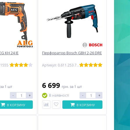
G KH 24 IE
Перфоратор Bosch GBH 2-26 DRE
51555
Артикул: 0.611.253.708
6 699
за 1 шт
грн.
за 1 шт
-
+
-
+
В наявності
В КОРЗИНУ
В КОРЗИНУ