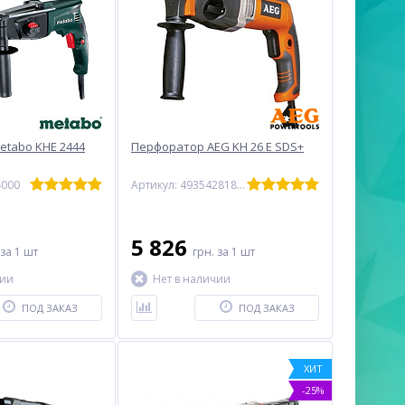
tabo KHE 2444
Перфоратор AEG KH 26 E SDS+
4000
Артикул: 4935428180p
5 826
за 1 шт
грн.
за 1 шт
чии
Нет в наличии
ПОД ЗАКАЗ
ПОД ЗАКАЗ
ХИТ
-25%