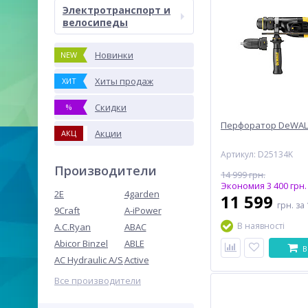
Электротранспорт и
велосипеды
Новинки
NEW
Хиты продаж
ХИТ
Скидки
%
Перфоратор DeWAL
Акции
АКЦ
Артикул: D25134K
Производители
14 999 грн.
Экономия 3 400 грн.
2E
4garden
11 599
грн.
за 
9Craft
A-iPower
В наявності
A.C.Ryan
ABAC
Abicor Binzel
ABLE
В
AC Hydraulic A/S
Active
Все производители