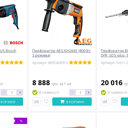
US Bosch
Перфоратор AEG KH26XE (800 Вт,
Перфоратор B
3 режима)
DFR, SDS-plus, 8
768
Артикул: 4935428910
8 888
20 016
шт
грн.
за 1 шт
г
-
+
-
+
В наявності
В наявності
 КОРЗИНУ
В КОРЗИНУ
%