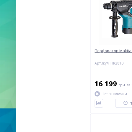
Перфоратор Makita 
Артикул: HR2810
16 199
грн.
за 
Нет в наличии
П