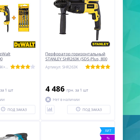
eWalt
Перфоратор горизонтальный
00
STANLEY SHR263K (SDS-Plus, 800
Вт)
Артикул: D25134K+DT9700
Артикул: SHR263K
4 486
за 1 шт
грн.
за 1 шт
чии
Нет в наличии
ПОД ЗАКАЗ
ПОД ЗАКАЗ
ХИТ
%