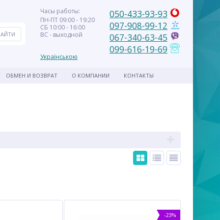
Часы работы:
050-433-93-93
ПН-ПТ 09:00 - 19:20
097-908-99-12
СБ 10:00 - 16:00
ВС - выходной
067-340-63-45
099-616-19-69
Українською
ОБМЕН И ВОЗВРАТ
О КОМПАНИИ
КОНТАКТЫ
-23%