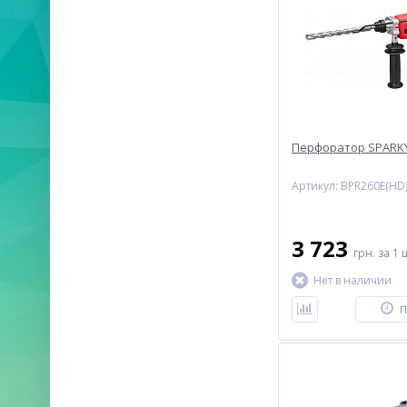
Перфоратор SPARKY
Артикул: BPR260E(HD
3 723
грн.
за 1 
Нет в наличии
П