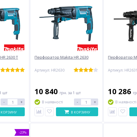
HR 2630 T
Перфоратор Makita HR 2630
Перфоратор Ma
Артикул: HR2630
Артикул: HR263
10 840
10 286
1 шт
грн.
за 1 шт
г
-
+
-
+
В наявності
В наявності
 КОРЗИНУ
В КОРЗИНУ
-23%