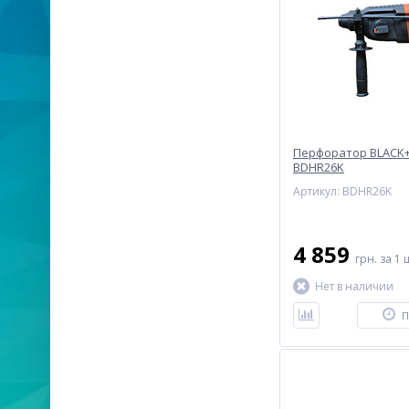
Перфоратор BLACK
BDHR26K
Артикул: BDHR26K
4 859
грн.
за 1 
Нет в наличии
П