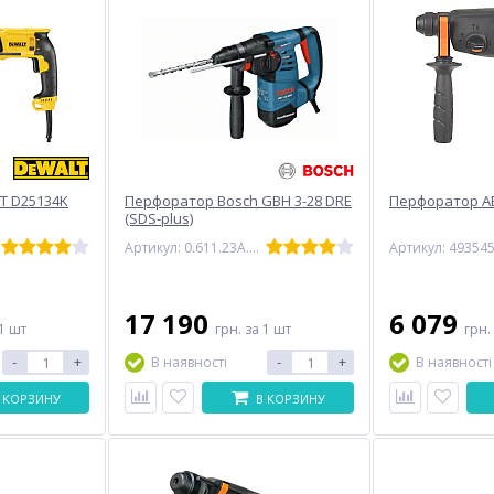
T D25134K
Перфоратор Bosch GBH 3-28 DRE
Перфоратор AE
(SDS-plus)
Артикул: 0.611.23A.000
Артикул: 49354
17 190
6 079
1 шт
грн.
за 1 шт
грн.
-
+
-
+
В наявності
В наявності
 КОРЗИНУ
В КОРЗИНУ