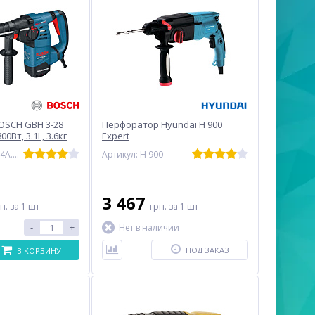
OSCH GBH 3-28
Перфоратор Hyundai H 900
00Вт, 3.1L, 3.6кг
Expert
Артикул: 0.611.24A.000
Артикул: H 900
3 467
рн.
за 1 шт
грн.
за 1 шт
-
+
Нет в наличии
ПОД ЗАКАЗ
В КОРЗИНУ