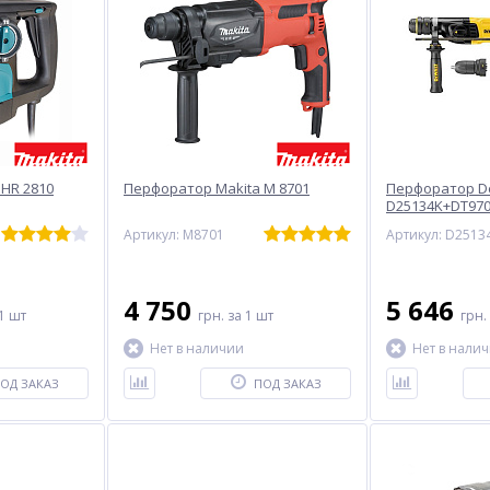
HR 2810
Перфоратор Makita M 8701
Перфоратор D
D25134K+DT97
Артикул: M8701
4 750
5 646
1 шт
грн.
за 1 шт
грн.
Нет в наличии
Нет в нали
ОД ЗАКАЗ
ПОД ЗАКАЗ