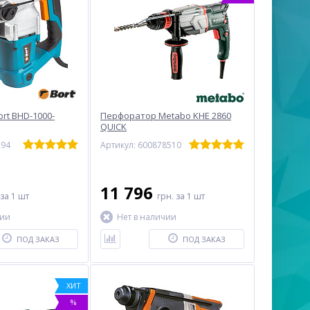
rt BHD-1000-
Перфоратор Metabo KHE 2860
QUICK
594
Артикул: 600878510
11 796
за 1 шт
грн.
за 1 шт
чии
Нет в наличии
ПОД ЗАКАЗ
ПОД ЗАКАЗ
ХИТ
%