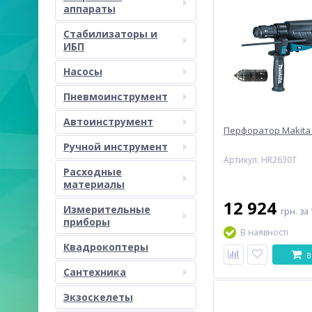
аппараты
Стабилизаторы и
ИБП
Насосы
Пневмоинструмент
Автоинструмент
Перфоратор Makita 
Ручной инструмент
Артикул: HR2630T
Расходные
материалы
12 924
Измерительные
грн.
за 
приборы
В наявності
Квадрокоптеры
В
Сантехника
Экзоскелеты