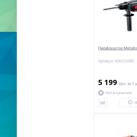
Перфоратор Metabo
Артикул: 606153000
5 199
грн.
за 1 
Нет в наличии
П