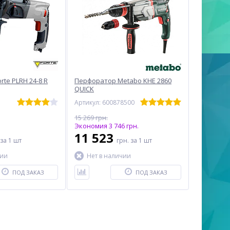
te PLRH 24-8 R
Перфоратор Metabo KHE 2860
QUICK
Артикул: 600878500
15 269 грн.
Экономия 3 746 грн.
11 523
за 1 шт
грн.
за 1 шт
чии
Нет в наличии
ПОД ЗАКАЗ
ПОД ЗАКАЗ