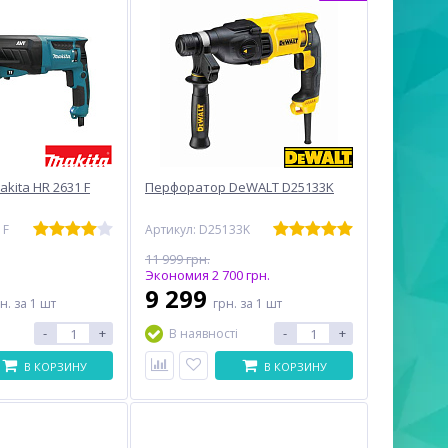
kita HR 2631 F
Перфоратор DeWALT D25133K
1F
Артикул: D25133K
11 999 грн.
Экономия 2 700 грн.
9 299
рн.
за 1 шт
грн.
за 1 шт
-
+
-
+
В наявності
В КОРЗИНУ
В КОРЗИНУ