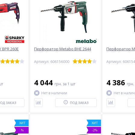
 BPR 260E
Перфоратор Metabo BHE 2644
Перфоратор Me
)
Артикул: 606156000
Артикул: 60615
4 044
4 386
шт
грн.
за 1 шт
грн.
Нет в наличии
Нет в нали
ОД ЗАКАЗ
ПОД ЗАКАЗ
ХИТ
ХИТ
%
-2%