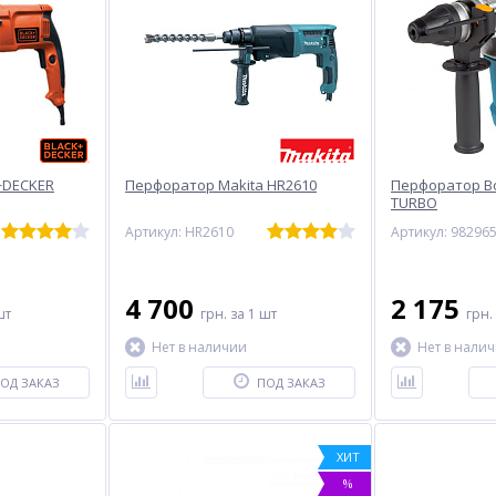
+DECKER
Перфоратор Makita HR2610
Перфоратор Bo
TURBO
Артикул: HR2610
Артикул: 98296
4 700
2 175
шт
грн.
за 1 шт
грн.
Нет в наличии
Нет в нали
ОД ЗАКАЗ
ПОД ЗАКАЗ
ХИТ
%