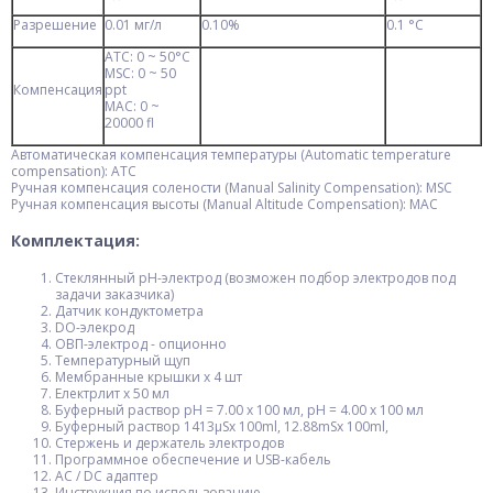
Разрешение
0.01 мг/л
0.10%
0.1 °С
ATC: 0 ~ 50°С
MSC: 0 ~ 50
Компенсация
ppt
MAC: 0 ~
20000 fl
Автоматическая компенсация температуры (Аutomatic temperature
compensation): АТС
Ручная компенсация солености (Manual Salinity Compensation): MSC
Ручная компенсация высоты (Manual Altitude Compensation): MAC
Комплектация:
Стеклянный рН-электрод (возможен подбор электродов под
задачи заказчика)
Датчик кондуктометра
DO-элекрод
ОВП-электрод - опционно
Температурный щуп
Мембранные крышки х 4 шт
Електрлит х 50 мл
Буферный раствор рН = 7.00 х 100 мл, рН = 4.00 х 100 мл
Буферный раствор 1413μSx 100ml, 12.88mSx 100ml,
Стержень и держатель электродов
Программное обеспечение и USB-кабель
AC / DC адаптер
Инструкция по использованию