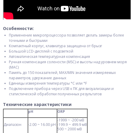
Особенности:
Применение микропроцессора позволяет делать замеры более
точными и быстрыми
Компактный корпус, клавиатура защищена от брызг
Большой LCD-дисплей с подсветкой
Автоматическая температурная компенсация
Ручная компенсация солености (MSC) и высоты над уровнем моря
(MAC)
Память до 150 показателей, MAX/MIN значения измеряемых
параметров, удержание данных
Единицы измерения температуры °C или °F
Подключение прибора через USB к ПК для визуализации и
статистической обработки полученных результатов
Технические характеристики
pH
ORP
-1999 ~ -200 мВ
Диапазон
-2.00 ~ 16.00 pH
-199.9 ~ 499.9 мВ
500 ~ 2000 мВ