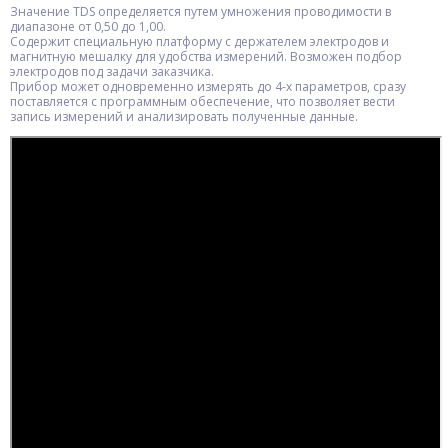
Значение TDS определяется путем умножения проводимости в
диапазоне от 0,50 до 1,00.
Содержит специальную платформу с держателем электродов и
магнитную мешалку для удобства измерений. Возможен подбор
электродов под задачи заказчика.
Прибор может одновременно измерять до 4-х параметров, сразу
поставляется с программным обеспечение, что позволяет вести
запись измерений и анализировать полученные данные.