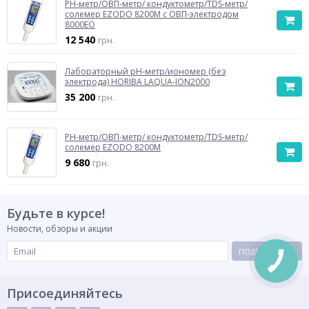
PH-метр/ОВП-метр/ кондуктометр/TDS-метр/
солемер EZODO 8200M с ОВП-электродом
8000EO
12 540
грн.
Лабораторный pH-метр/иономер (без
электрода) HORIBA LAQUA-ION2000
35 200
грн.
PH-метр/ОВП-метр/ кондуктометр/TDS-метр/
солемер EZODO 8200M
9 680
грн.
Будьте в курсе!
Новости, обзоры и акции
ПОДПИСАТЬСЯ
Присоединяйтесь