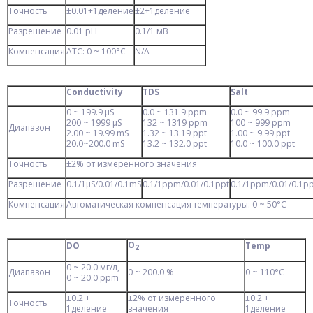
Точность
±0.01+1деление
±2+1деление
Разрешение
0.01 рН
0.1/1 мВ
Компенсация
АТС: 0 ~ 100°С
N/A
Conductivity
TDS
Salt
0 ~ 199.9 µS
0.0 ~ 131.9 ppm
0.0 ~ 99.9 ppm
200 ~ 1999 µS
132 ~ 1319 ppm
100 ~ 999 ppm
Диапазон
2.00 ~ 19.99 mS
1.32 ~ 13.19 ppt
1.00 ~ 9.99 ppt
20.0~200.0 mS
13.2 ~ 132.0 ppt
10.0 ~ 100.0 ppt
Точность
±2% от измеренного значения
Разрешение
0.1/1µS/0.01/0.1mS
0.1/1ppm/0.01/0.1ppt
0.1/1ppm/0.01/0.1pp
Компенсация
Автоматическая компенсация температуры: 0 ~ 50°С
О
DO
Temp
2
0 ~ 20.0 мг/л,
Диапазон
0 ~ 200.0 %
0 ~ 110°С
0 ~ 20.0 ppm
±0.2 +
±2% от измеренного
±0.2 +
Точность
1деление
значения
1деление