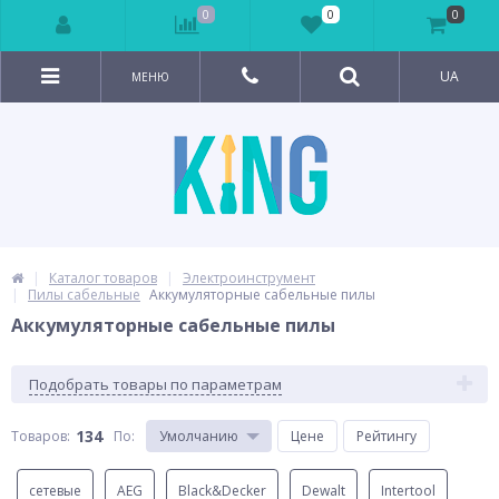
0
0
0
UA
МЕНЮ
Каталог товаров
Электроинструмент
Пилы сабельные
Аккумуляторные сабельные пилы
Аккумуляторные сабельные пилы
Подобрать товары по параметрам
134
Товаров:
По
:
Умолчанию
Цене
Рейтингу
сетевые
AEG
Black&Decker
Dewalt
Intertool