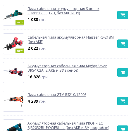
Пила сабельная аккумуляторная Sturmax
RSM8812CL (12В, без АКБ и ЗУ)
1 088
грн.
NEW
Сабельная пила аккумуляторная Haisser RS-218M
(без АКБ)
2 022
грн.
NEW
Аккумуляторная сабельная пила Mighty Seven
DRS-102A (2 АКБ и ЗУ в кейсе)
16 828
грн.
Пила сабельная GTM RS210/1200E
4 289
грн.
Аккумуляторная сабельная пила PROFI-TEC
BJR2032BL POWERLine (без АКБ и ЗУ, в коробке)