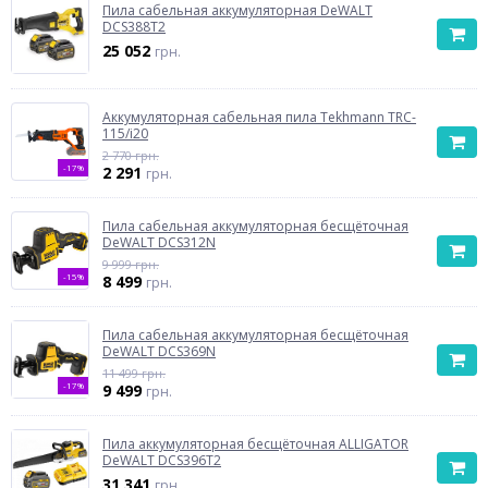
Пила сабельная аккумуляторная DeWALT
DCS388T2
25 052
грн.
Аккумуляторная сабельная пила Tekhmann TRC-
115/i20
2 770 грн.
-17%
2 291
грн.
Пила сабельная аккумуляторная бесщёточная
DeWALT DCS312N
9 999 грн.
-15%
8 499
грн.
Пила сабельная аккумуляторная бесщёточная
DeWALT DCS369N
11 499 грн.
-17%
9 499
грн.
Пила аккумуляторная бесщёточная ALLIGATOR
DeWALT DCS396T2
31 341
грн.