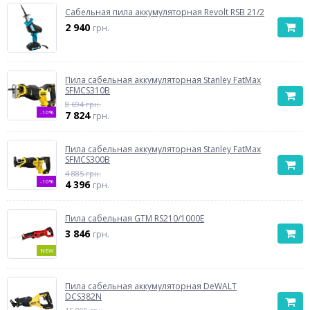
Сабельная пила аккумуляторная Revolt RSB 21/2
2 940
грн.
Пила сабельная аккумуляторная Stanley FatMax
SFMCS310B
8 694 грн.
-10%
7 824
грн.
Пила сабельная аккумуляторная Stanley FatMax
SFMCS300B
4 885 грн.
-10%
4 396
грн.
Пила сабельная GTM RS210/1000E
3 846
грн.
NEW
Пила сабельная аккумуляторная DeWALT
DCS382N