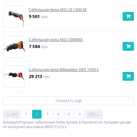
Сабельная пила AEG US 1300 XE
9 501
грн.
Сабельная пила AEG US900XE
7 584
грн.
Cабельная пила Milwaukee SSPE 1500 X
29 213
грн.
ПОКАЗАТЬ ЕЩЁ
← Ctrl
1
2
3
4
5
6
Ctrl →
Аккумуляторные сабельные пилы купить в Украине по лучшим ценам
от интернет-магазина KING-TOOLS