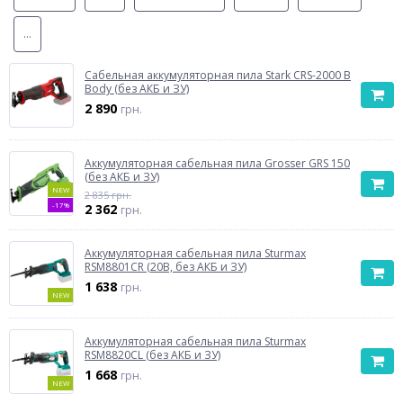
...
Сабельная аккумуляторная пила Stark CRS-2000 B
Body (без АКБ и ЗУ)
2 890
грн.
Аккумуляторная сабельная пила Grosser GRS 150
(без АКБ и ЗУ)
NEW
2 835 грн.
-17%
2 362
грн.
Аккумуляторная сабельная пила Sturmax
RSM8801CR (20В, без АКБ и ЗУ)
1 638
грн.
NEW
Аккумуляторная сабельная пила Sturmax
RSM8820CL (без АКБ и ЗУ)
1 668
грн.
NEW