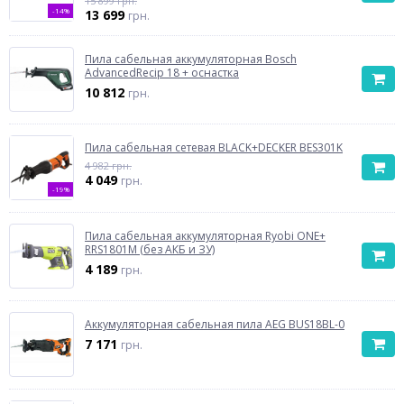
15 899 грн.
-14%
13 699
грн.
Пила сабельная аккумуляторная Bosch
AdvancedRecip 18 + оснастка
10 812
грн.
Пила сабельная сетевая BLACK+DECKER BES301K
4 982 грн.
4 049
грн.
-19%
Пила сабельная аккумуляторная Ryobi ONE+
RRS1801M (без АКБ и ЗУ)
4 189
грн.
Аккумуляторная сабельная пила AEG BUS18BL-0
7 171
грн.