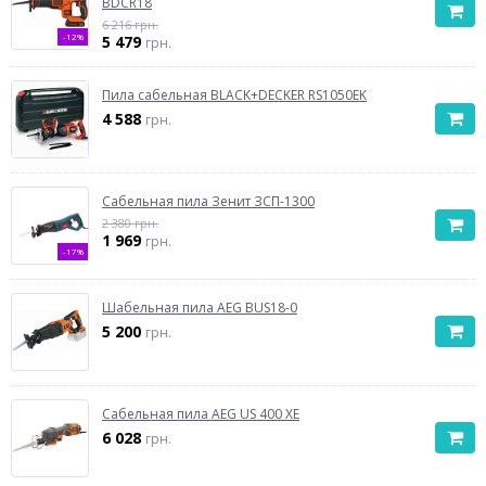
BDCR18
6 216 грн.
-12%
5 479
грн.
Пила сабельная BLACK+DECKER RS1050EK
4 588
грн.
Cабельная пила Зенит ЗСП-1300
2 380 грн.
1 969
грн.
-17%
Шабельная пила AEG BUS18-0
5 200
грн.
Сабельная пила AEG US 400 XE
6 028
грн.