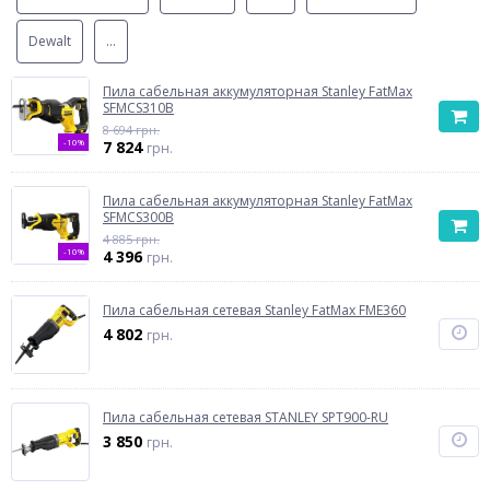
Dewalt
...
Пила сабельная аккумуляторная Stanley FatMax
SFMCS310B
8 694 грн.
-10%
7 824
грн.
Пила сабельная аккумуляторная Stanley FatMax
SFMCS300B
4 885 грн.
-10%
4 396
грн.
Пила сабельная сетевая Stanley FatMax FME360
4 802
грн.
Пила сабельная сетевая STANLEY SPT900-RU
3 850
грн.