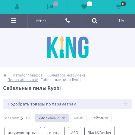
0
0
0
UA
МЕНЮ
Каталог товаров
Электроинструмент
Пилы сабельные
Сабельные пилы Ryobi
Сабельные пилы Ryobi
Подобрать товары по параметрам
5
Товаров:
По
:
Умолчанию
Цене
Рейтингу
аккумуляторные
сетевые
AEG
Black&Decker