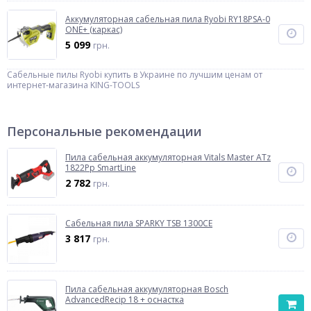
Аккумуляторная сабельная пила Ryobi RY18PSA-0
ONE+ (каркас)
5 099
грн.
Сабельные пилы Ryobi купить в Украине по лучшим ценам от
интернет-магазина KING-TOOLS
Персональные рекомендации
Пила сабельная аккумуляторная Vitals Master ATz
1822Pp SmartLine
2 782
грн.
Сабельная пила SPARKY TSB 1300CE
3 817
грн.
Пила сабельная аккумуляторная Bosch
AdvancedRecip 18 + оснастка