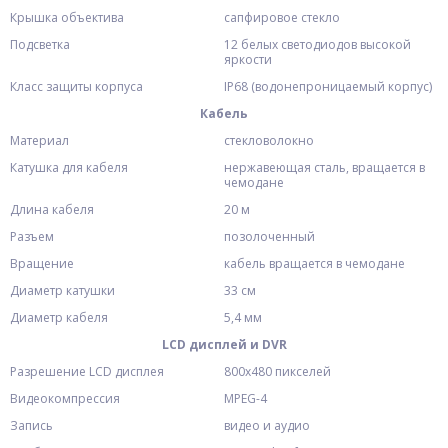
Крышка объектива
сапфировое стекло
Подсветка
12 белых светодиодов высокой
яркости
Класс защиты корпуса
IP68 (водонепроницаемый корпус)
Кабель
Материал
стекловолокно
Катушка для кабеля
нержавеющая сталь, вращается в
чемодане
Длина кабеля
20 м
Разъем
позолоченный
Вращение
кабель вращается в чемодане
Диаметр катушки
33 см
Диаметр кабеля
5,4 мм
LCD дисплей и DVR
Разрешение LCD дисплея
800х480 пикселей
Видеокомпрессия
MPEG-4
Запись
видео и аудио