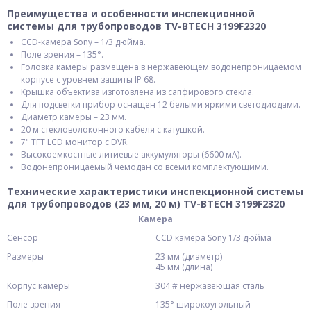
Преимущества и особенности инспекционной
системы для трубопроводов TV-BTECH 3199F2320
CCD-камера Sony – 1/3 дюйма.
Поле зрения – 135°.
Головка камеры размещена в нержавеющем водонепроницаемом
корпусе с уровнем защиты IP 68.
Крышка объектива изготовлена из сапфирового стекла.
Для подсветки прибор оснащен 12 белыми яркими светодиодами.
Диаметр камеры – 23 мм.
20 м стекловолоконного кабеля с катушкой.
7" TFT LCD монитор с DVR.
Высокоемкостные литиевые аккумуляторы (6600 мА).
Водонепроницаемый чемодан со всеми комплектующими.
Технические характеристики инспекционной системы
для трубопроводов (23 мм, 20 м) TV-BTECH 3199F2320
Камера
Сенсор
CCD камера Sony 1/3 дюйма
Размеры
23 мм (диаметр)
45 мм (длина)
Корпус камеры
304 # нержавеющая сталь
Поле зрения
135° широкоугольный