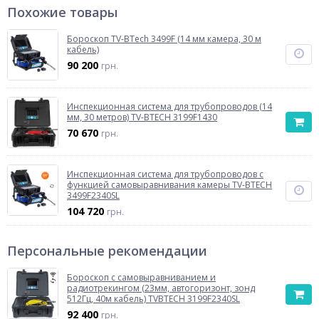
Похожие товары
Бороскоп TV-BTech 3499F (14 мм камера, 30 м
кабель)
90 200
грн.
Инспекционная система для трубопроводов (14
мм, 30 метров) TV-BTECH 3199F1430
70 670
грн.
Инспекционная система для трубопроводов с
функцией самовыравнивания камеры TV-BTECH
3499F2340SL
104 720
грн.
Персональные рекомендации
Бороскоп с самовыравниванием и
радиотрекингом (23мм, автогоризонт, зонд
512Гц, 40м кабель) TVBTECH 3199F2340SL
92 400
грн.