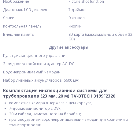
Изображение
Picture shot function
Диагональ LCD дисплея
7 дюймов
Языки
9 языков
Контрольная панель
кнопки
Внешняя память
SD карта (максимальный объем 32
GB)
Другие аксессуары
Пульт дистанционного управления
Зарядное устройство и адаптер AC–DC
Водонепроницаемый чемодан
Набор литиевых аккумуляторов (6600 мА)
Комплектация инспекционной системы для
трубопроводов (23 мм, 20 м) TV-BTECH 3199F2320
компактная камера в нержавеющем корпусе;
7-дюймовый монитор с DVR;
20 м кабеля, намотанного на барабан;
противоударный водонепроницаемый чемодан для хранения и
транспортировки.