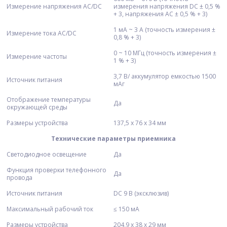
Измерение напряжения АC/DC
измерения напряжения DC ± 0,5 %
+ 3, напряжения АC ± 0,5 % + 3)
1 мА ~ 3 А (точность измерения ±
Измерение тока АC/DC
0,8 % + 3)
0 ~ 10 МГц (точность измерения ±
Измерение частоты
1 % + 3)
3,7 В/ аккумулятор емкостью 1500
Источник питания
мАг
Отображение температуры
Да
окружающей среды
Размеры устройства
137,5 х 76 х 34 мм
Технические параметры приемника
Светодиодное освещение
Да
Функция проверки телефонного
Да
провода
Источник питания
DC 9 В (эксклюзив)
Максимальный рабочий ток
≤ 150 мА
Размеры устройства
204,9 х 38 х 29 мм