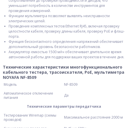
сопротивления до проверки проводимости и диодов, что
уменьшает потребность в количестве инструментов для
проведения измерений.
Функции мультиметра позволяют выявлять неисправности
электрических цепей.
Проведение комплексных тестов Ethernet RJ45, включая проверку
целостности кабеля, проверку длины кабеля, проверку PoE и флэш-
порта.
Функция бесконтактного определения напряжений обеспечивает
дополнительный уровень безопасности работников.
Аккумулятор емкостью 1500 мАч обеспечивает длительное время
автономной работы для поддержки ваших проектов в течение дня.
Технические характеристики многофункционального
кабельного тестера, трасоискателя, PoE, мультиметра
NOYAFA NF-8509
Модель
NF-8509
Автоматическое отключение
Да
питания
Технические параметры передатчика
Тестирование Wiremap (схемы
Максимальное расстояние 2000 м
проводов)