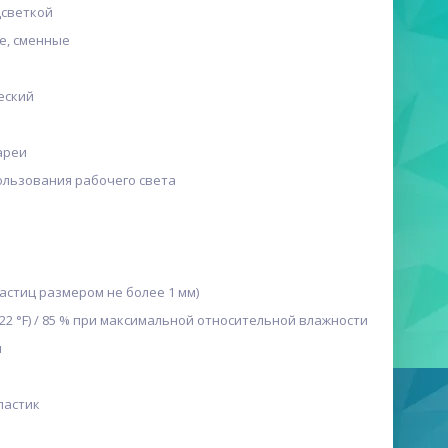
дсветкой
е, сменные
еский
тареи
пользования рабочего света
частиц размером не более 1 мм)
о 122 °F) / 85 % при максимальной относительной влажности
и
ластик