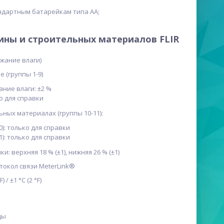
ндартным батарейкам типа АА;
ины и строительных материалов FLIR
ржание влаги)
е (группы 1-9)
ание влаги: ±2 %
ко для справки
ьных материалах (группы 10-11):
0): только для справки
1): только для справки
: верхняя 18 % (±1), нижняя 26 % (±1)
отокол связи MeterLink®
 / ±1 °C (2 °F)
ды