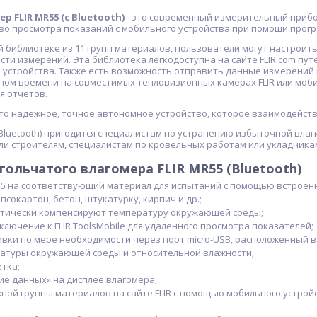
 FLIR MR55 (с Bluetooth)
- это современный измерительный приб
о просмотра показаний с мобильного устройства при помощи програ
й библиотеке из 11 групп материалов, пользователи могут настрои
ти измерений. Эта библиотека легкодоступна на сайте FLIR.com пут
стройства. Также есть возможность отправить данные измерений по б
ном времени на совместимых тепловизионных камерах FLIR или моб
я отчетов.
 это надежное, точное автономное устройство, которое взаимодейств
с Bluetooth) пригодится специалистам по устранению избыточной вла
ли строителям, специалистам по кровельных работам или укладчика
гольчатого влагомера FLIR MR55 (Bluetooth)
55 на соответствующий материал для испытаний с помощью встроенн
псокартон, бетон, штукатурку, кирпич и др.;
тически компенсируют температуру окружающей среды;
лючение к FLIR ToolsMobile для удаленного просмотра показателей;
ки по мере необходимости через порт micro-USB, расположенный в
атуры окружающей среды и относительной влажности;
тка;
е данных» на дисплее влагомера;
ной группы материалов на сайте FLIR с помощью мобильного устрой