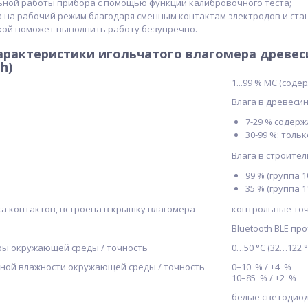
ьной работы прибора с помощью функции калибровочного теста;
а на рабочий режим благодаря сменным контактам электродов и ста
кой поможет выполнить работу безупречно.
арактеристики игольчатого влагомера древес
h)
1...99 % MC (соде
Влага в древесин
7-29 % содерж
30-99 %: толь
Влага в строител
99 % (группа 1
35 % (группа 1
а контактов, встроена в крышку влагомера
контрольные точки
Bluetooth BLE пр
ы окружающей среды / точность
0…50 °C (32…122 °F)
ной влажности окружающей среды / точность
0–10 % / ±4 %
10–85 % / ±2 %
белые светодио