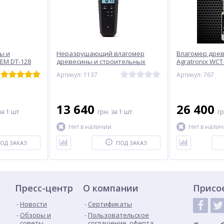
ы и
Неразрушающий влагомер
Влагомер дре
EM DT-128
древесины и строительных
Agratronix WCT
материалов FLIR MR59 (с
Артикул: 1137
Артикул: 767
bluetooth)
13 640
26 400
за 1 шт
грн.
за 1 шт
г
Нет в наличии
Нет в нали
ОД ЗАКАЗ
ПОД ЗАКАЗ
Пресс-центр
О компании
Присо
Новости
Сертификаты
Обзоры и
Пользовательское
советы
соглашение, оферта