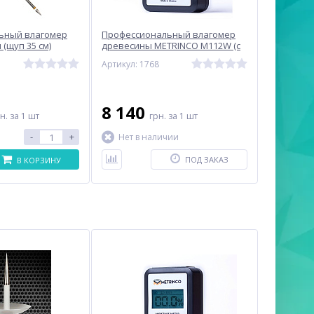
ьный влагомер
Профессиональный влагомер
(щуп 35 см)
древесины METRINCO M112W (с
1SD
глубиной проникновения 25 мм)
Артикул: 1768
8 140
рн.
за 1 шт
грн.
за 1 шт
-
+
Нет в наличии
ПОД ЗАКАЗ
В КОРЗИНУ