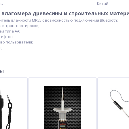
ль
Китай
влагомера древесины и строительных матери
тель влажности MR55 с возможностью подключения Bluetooth;
я и транспортировки;
и типа АА;
тифтов;
во пользователя;
н;
ры