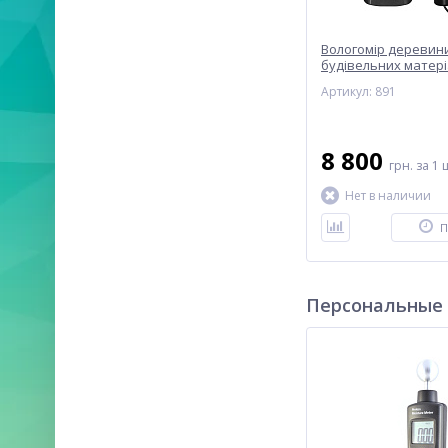
Вологомір деревини
будівельних матері
MC-7828P
Артикул: 891
8 800
грн.
за 1 
Нет в наличии
П
Персональные