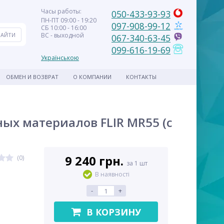
Часы работы:
050-433-93-93
ПН-ПТ 09:00 - 19:20
097-908-99-12
СБ 10:00 - 16:00
ВС - выходной
067-340-63-45
099-616-19-69
Українською
ОБМЕН И ВОЗВРАТ
О КОМПАНИИ
КОНТАКТЫ
ых материалов FLIR MR55 (с
9 240 грн.
(0)
за 1 шт
В наявності
-
+
В КОРЗИНУ