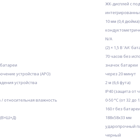
ЖК-дисплей с по
интегрированны
10 мм (0,4 дюйма)
кондуктометрич
N/A
(2) × 1,5 В 'AA' ба
70 часов без ис
 батареи
значок батареи
ючение устройства (APO)
через 20 минут
адения устройства
2 м (6,6 фута)
IP40 (защита от 
 / относительная влажность
0-50 °C (от 32 д
160 г без батаре
 (В×Ш×Д)
188х58х33 мм
ударопрочный п
черный