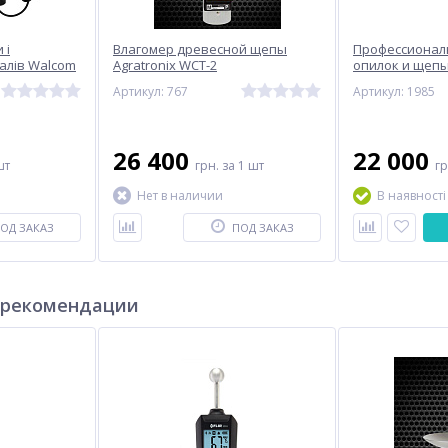
 і
Влагомер древесной щепы
Профессионал
алів Walcom
Agratronix WCT-2
опилок и щепы 
METRINCO M15
Артикул: 767
Артикул: 1985
26 400
22 000
шт
грн.
за 1 шт
г
Нет в наличии
В наявності
ОД ЗАКАЗ
ПОД ЗАКАЗ
 рекомендации