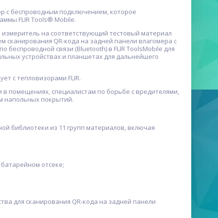
ор с беспроводным подключением, которое
ммы FLIR Tools® Mobile.
ть измеритель на соответствующий тестовый материал
ем сканирования QR-кода на задней панели влагомера с
еспроводной связи (Bluetooth) в FLIR ToolsMobile для
ильных устройствах и планшетах для дальнейшего
ует с тепловизорами FLIR.
ги в помещениях, специалистам по борьбе с вредителями,
м напольных покрытий.
ой библиотеки из 11 групп материалов, включая
 батарейном отсеке;
ства для сканирования QR-кода на задней панели