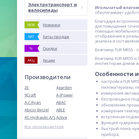
Электротранспорт и
Игольчатый влагомер
велосипеды
обеспечивает удобств
Благодаря встроенно
Новинки
NEW
для повыщения точнос
помощью мобильного у
отображения в реаль
Хиты продаж
ХИТ
анализа и составлени
Скидки
%
Влагомер FLIR MR55 -
Влагомер FLIR MR55 (
Акции
АКЦ
инспекторам домов и
Особенности и
Производители
настройка FLIR MR
пиломатериалы, ги
2E
4garden
измерения автома
9Craft
A-iPower
беспроводное подк
A.C.Ryan
ABAC
обновление прошив
Abicor Binzel
ABLE
измерения темпер
встроенная подсве
AC Hydraulic A/S
Active
функция «удержани
Все производители
быстрый поиск нуж
прибора;