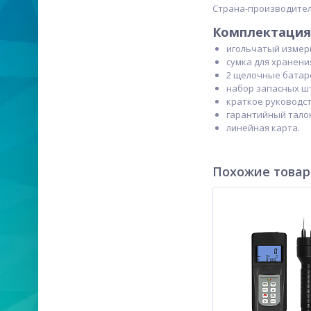
Страна-производите
Комплектация 
игольчатый измери
сумка для хранени
2 щелочные батаре
набор запасных ш
краткое руководст
гарантийный тало
линейная карта.
Похожие това