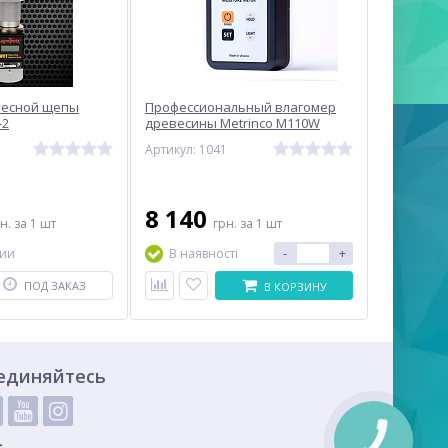
весной щепы
Профессиональный влагомер
-2
древесины Metrinco M110W
Артикул: 1041
8 140
рн.
за 1 шт
грн.
за 1 шт
-
+
чии
В наявності
ПОД ЗАКАЗ
В КОРЗИНУ
единяйтесь