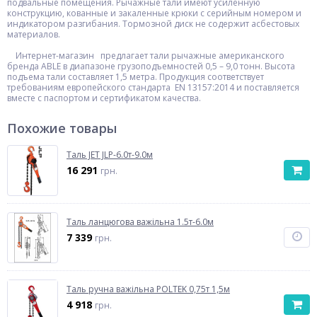
подвальные помещения. Рычажные тали имеют усиленную
конструкцию, кованные и закаленные крюки с серийным номером и
индикатором разгибания. Тормозной диск не содержит асбестовых
материалов.
Интернет-магазин предлагает тали рычажные американского
бренда ABLE в диапазоне грузоподъемностей 0,5 – 9,0 тонн. Высота
подъема тали составляет 1,5 метра. Продукция соответствует
требованиям европейского стандарта EN 13157:2014 и поставляется
вместе с паспортом и сертификатом качества.
Похожие товары
Таль JET JLP-6.0т-9.0м
16 291
грн.
Таль ланцюгова важільна 1.5т-6.0м
7 339
грн.
Таль ручна важільна POLTEK 0,75т 1,5м
4 918
грн.