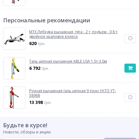
Персональные рекомендации
MTX Лебедка рычажная, тяга - 2 т, подъем - 0,8 т,
двойное храповое колесо
620
грн.
Таль цепная рычажная ABLE USA 1.5т-3.0м
6 792
грн.
Ручная рычажная таль цепная 9 тонн YATO YT-
58968
13 398
грн.
Будьте в курсе!
Новости, обзоры и акции