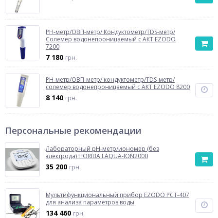
РН-метр/ОВП-метр/ Кондуктометр/TDS-метр/
Солемер водонепроницаемый с АКТ EZODO
7200
7 180
грн.
PH-метр/ОВП-метр/ кондуктометр/TDS-метр/
солемер водонепроницаемый с АКТ EZODO 8200
8 140
грн.
Персональные рекомендации
Лабораторный pH-метр/иономер (без
электрода) HORIBA LAQUA-ION2000
35 200
грн.
Мультифункциональный прибор EZODO PCT-407
для анализа параметров воды
134 460
грн.