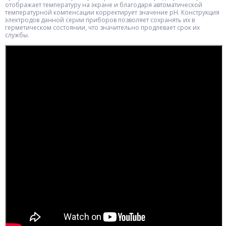
отображает температуру на экране и благодаря автоматической
температурной компенсации корректирует значение рН. Конструкция
электродов данной серии приборов позволяет сохранять их в
герметическом состоянии, что значительно продлевает срок их
службы.