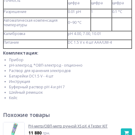
Точность
цифра
цифра
цифра
Разрешение
0.01 pH
1
0.1 °C
Автоматическая компенсация
0~90 °C
температуры
Калибровка
рН 4.00, 7.00, 10.01
Питание
DC 1.5 V x 4 шт ААА/UM-4
Комплектация:
Прибор
рН-электрод, *ОВП-электрод - опционно
Раствор для хранения электродов
Батарейки DC1.5 V - 4 шт
Инструкция
Буферный раствор рН 4 и рН 7
Шейный ремешок
Кейс
Похожие товары
PH-метр/ОВП-метр ручной XS pX 4 Tester KIT
11 880
грн.