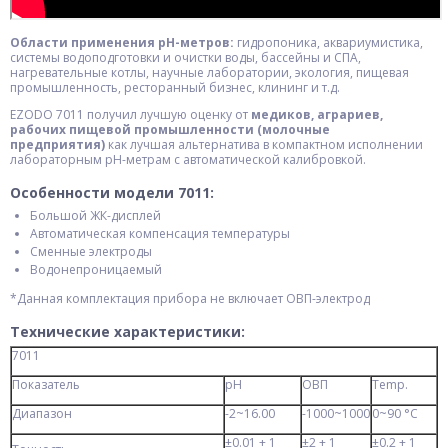
Области применения pH-метров:
гидропоника, аквариумистика,
системы водоподготовки и очистки воды, бассейны и СПА,
нагревательные котлы, научные лаборатории, экология, пищевая
промышленность, ресторанный бизнес, клининг и т.д.
EZODO 7011 получил лучшую оценку от
медиков, аграриев,
рабочих пищевой промышленности (молочные
предприятия)
как лучшая альтернатива в компактном исполнении
лабораторным рН-метрам с автоматической калибровкой.
Особенности модели 7011:
Большой ЖК-дисплей
Автоматическая компенсация температуры
Сменные электроды
Водонепроницаемый
*Данная комплектация прибора не включает ОВП-электрод
Технические характеристики:
7011
Показатель
рН
ОВП
Temp.
Диапазон
-2~16.00
-1000~1000
0~90 °C
±0.01 + 1
±2 + 1
±0.2 + 1