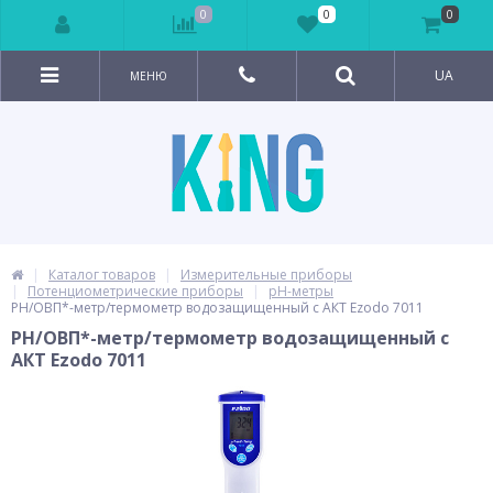
0
0
0
UA
МЕНЮ
Каталог товаров
Измерительные приборы
Потенциометрические приборы
pH-метры
РН/ОВП*-метр/термометр водозащищенный c АКТ Ezodo 7011
РН/ОВП*-метр/термометр водозащищенный c
АКТ Ezodo 7011