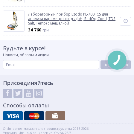
Лабораторный прибор Ezodo PL-700PCS для
анализа параметров воды (рН, RedOx, Cond, TDS,
Salt, Temp) с мешалкой
34 760
грн.
Будьте в курсе!
Новости, обзоры и акции
ПОДПИСАТЬСЯ
Присоединяйтесь
Способы оплаты
© Интернет-магазин электроинструмента 2016-2026
Украина, Ивано-Франковск ул. Стуса, 28/3