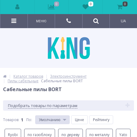
0
0
0
UA
МЕНЮ
Каталог товаров
Электроинструмент
Пилы сабельные
Сабельные пилы BORT
Сабельные пилы BORT
Подобрать товары по параметрам
1
Товаров:
По
:
Умолчанию
Цене
Рейтингу
Ryobi
по газоблоку
по дереву
по металлу
Yato