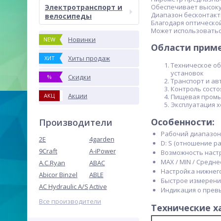
Электротранспорт и
Обеспечивает высоку
Диапазон бесконтактн
велосипеды
Благодаря оптической
Может использоваться
Новинки
NEW
Области приме
Хиты продаж
ХИТ
Техническое о
установок
Скидки
%
Транспорт и а
Контроль состо
Акции
АКЦ
Пищевая пром
Эксплуатация х
Особенности:
Производители
Рабочий диапазон: 
2E
4garden
D: S (отношение ра
9Craft
A-iPower
Возможность настр
MAX / MIN / Средн
A.C.Ryan
ABAC
Настройка нижнего
Abicor Binzel
ABLE
Быстрое измерени
AC Hydraulic A/S
Active
Индикация о прев
Все производители
Технические х