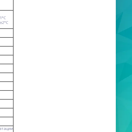
±1°C
 ±2°C
уатации