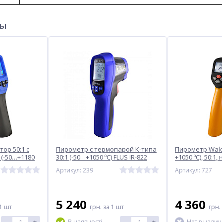
ры
ор 50:1 с
Пирометр с термопарой К-типа
Пирометр Walc
(-50…+1180
30:1 (-50…+1050 ºС) FLUS IR-822
+1050 ºС), 50:
 IR-867
коэффициент 
Артикул: 239
Артикул: 727
5 240
4 360
1 шт
грн.
за 1 шт
грн.
-
+
-
+
В наявності
Нет в нали