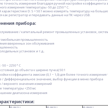
ю точность измерения благодаря ручной настройке коэффициента э
ого измерения температуры -50 до 2250 ° С.
 характеристике D: S = 50:1 можно измерять температуру на больших
 как регистратор и передавать данные на ПК через USB.
нения прибора:
бслуживание / капитальный ремонт промышленных установок, систе
втомобильная промышленность
яния вверенных зон обслуживания
ышленность
олодильных установок и т.д..
-50 ~ 2250 ° C
сстояния до объекта к ширине пучка) 50:1
ойки коэффициента эмиссии (0,1 ~ 1,0) для более точного измерени
ее / Дифференциальное значение, выбор функции в меню прибора
 / верхнего значения измерений
е температуры <250 мс
ышении диапазона измерения
арактеристики:
IR-861U
IR-863U
IR-866U