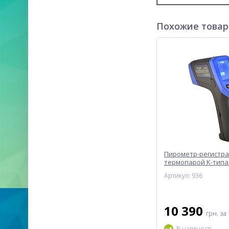
Похожие това
Пирометр-регистрат
термопарой K-типа 
°С) и SD-картой FLUS
Артикул: 936
10 390
грн.
за 
В наявності