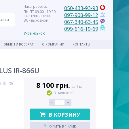
Часы работы:
050-433-93-93
ПН-ПТ 09:00 - 19:20
097-908-99-12
СБ 10:00 - 16:00
ВС - выходной
067-340-63-45
099-616-19-69
Українською
ОБМЕН И ВОЗВРАТ
О КОМПАНИИ
КОНТАКТЫ
LUS IR-866U
8 100 грн.
(0)
за 1 шт
В наявності
-
+
В КОРЗИНУ
КУПИТЬ В 1 КЛИК