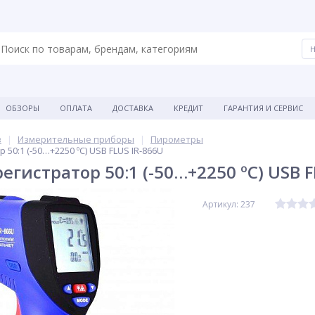
ОБЗОРЫ
ОПЛАТА
ДОСТАВКА
КРЕДИТ
ГАРАНТИЯ И СЕРВИС
в
Измерительные приборы
Пирометры
50:1 (-50…+2250 ºС) USB FLUS IR-866U
гистратор 50:1 (-50…+2250 ºС) USB F
Артикул: 237