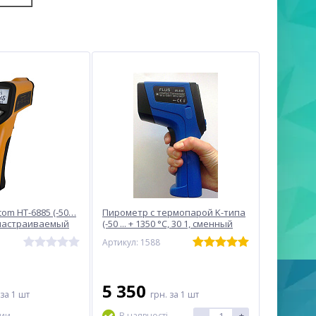
om HT-6885 (-50…
Пирометр с термопарой K-типа
1, настраиваемый
(-50 ... + 1350 °С, 30 1, сменный
эмиссии
коэф. эмиссии) FLUS IR-835
Артикул: 1588
5 350
за 1 шт
грн.
за 1 шт
-
+
чии
В наявності