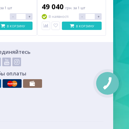
49 040
за 1 шт
грн.
за 1 шт
-
+
-
+
В наявності
В КОРЗИНУ
В КОРЗИНУ
единяйтесь
бы оплаты