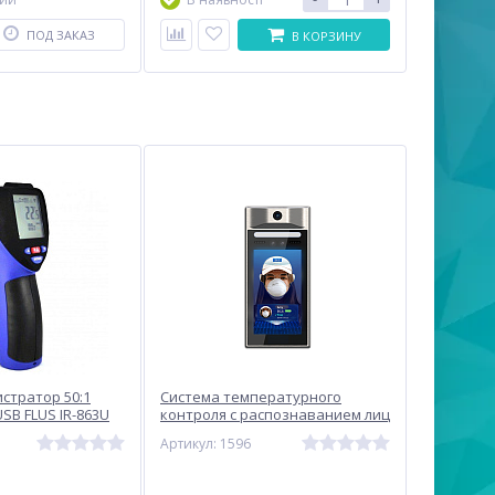
ПОД ЗАКАЗ
В КОРЗИНУ
стратор 50:1
Система температурного
USB FLUS IR-863U
контроля с распознаванием лиц
CEM AI-321
Артикул: 1596