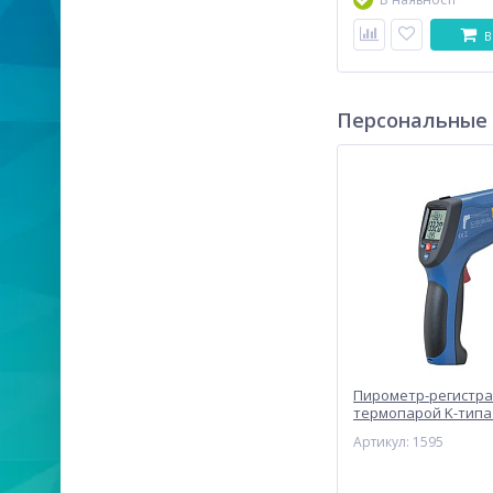
В
Персональные
Пирометр-регистра
термопарой K-типа (-
°C) CEM DT-8869H
Артикул: 1595