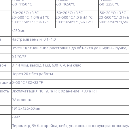
-50~1150 °C
-50~1650°C
-50~2250 °C
-50~20 °C: ±3 °C
-50~20 °C: ±3 °C
-50~20 °C: ±3 °C
20~500 °C: 1,0 % ±1 °C
20~500 °C:1,0 % ±1 °C
20~500 °C:1,0 % 
500~1150°C: 1,5% ±2°C
500~1650°C:1,5% ±2°C
500~2250°C:1,5%
≤250 мс
и
Настраиваемый: 0,1~1,0
D:S=50:1(отношение расстояния до объекта до ширины пучка)
0,1 °C/°F
зон
8~14 мкм, выход 1 мВ, 630~670 нм клас ІІ
Через 20 с без работы
атации
0~50 °C / 32~22 °F
ность
Эксплуатация: 10~95 % RH; Хранение: <80 % RH
9V «крона»
191,5х126х60 мм
299 г
Пирометр, 9V батарейка, кейс, упаковка, инструкция по экспл