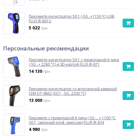
Пирометр-регистратор 50:1 (-50…+1150 ºС) USB
FLUS IR-861U
5 022
грн.
Персональные рекомендации
Пирометр-регистратор 50:1 с термопарой K-типа
(-50...+ 2280 °C) и SD-картой FLUS IR-871
14 130
грн.
Пирометр-регистратор со встроенной камерой
CEM DT-9862 (50:1, -50...2200 °С)
13 000
грн.
Пирометр с термопарой K-типа (-50 ... + 1100 °С,
30:1, сменный коэф. эмиссии) FLUR IR-834
4 980
грн.