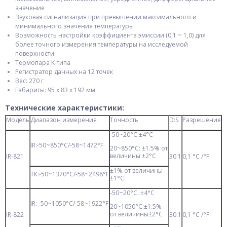
значение
Звуковая сигнализация при превышении максимального и
минимального значения температуры
Возможность настройки коэффициента эмиссии (0,1 ~ 1,0) для
более точного измерения температуры на исследуемой
поверхности
Термопара К-типа
Регистратор данных на 12 точек
Вес: 270 г
Габариты: 95 х 83 х 192 мм
Технические характеристики:
Модель
Диапазон измерения
Точность
D:S
Разрешение
-50~20°С:±4°С
IR:-50~850°С/-58~1472°F
20~850°С: ±1.5% от
величины ±2°С
IR-821
30:1
0,1 °С /°F
±1% от величины
ТК:-50~1370°С/-58~2498°F
±1°С
-50~20°С: ±4°С
IR: -50~1050°С/-58~1922°F
20~1050°С:±1.5%
от величины±2°С
IR-822
30:1
0,1 °С /°F