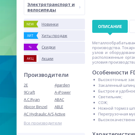
Электротранспорт и
велосипеды
Новинки
NEW
ОПИСАНИЕ
Хиты продаж
ХИТ
Металлообрабатывающ
Скидки
%
производства. Токар
узлов и оборудован
расположенные орга
Акции
АКЦ
условия производства
Особенности FD
Производители
Высокоточные зак
2E
4garden
Закаленный шпинд
Быстрое и удобное
9Craft
A-iPower
Светильник;
A.C.Ryan
ABAC
СОЖ;
Abicor Binzel
ABLE
Ножной тормоз шп
AC Hydraulic A/S
Active
Перегрузочная муф
Высококачественн
Все производители
Характеристки