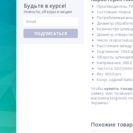
Будьте в курсе!
Производитель: F
Новости, обзоры и акции
Состояние: Новое
Потребляемая мощн
Диаметр обработки
Количество шпиндел
ПОДПИСАТЬСЯ
Диаметр отверстия
Число скоростей шп
Расстояние между ц
Ход пиноли: 100.0 (
Обороты шпинделя (о
Напряжение: 380.0 
Частота: 50.0 (GHz)
Вес: 650.0 (кг)
Конус задней бабк
Чтобы
купить токар
заявку или позвонит
магазина king-tools 
Украины.
Похожие това