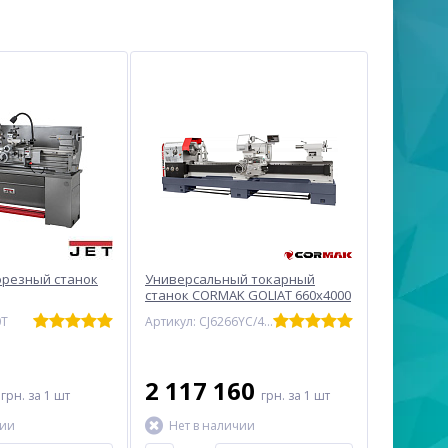
орезный станок
Универсальный токарный
станок CORMAK GOLIAT 660x4000
0T
Артикул: CJ6266YC/4000
8
2 117 160
грн.
за 1 шт
грн.
за 1 шт
чии
Нет в наличии