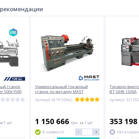
 рекомендации
ый станок
Универсальный токарный
Токарно-винт
er 500x1500
станок по металлу MAST
JET GHB-1330A
METALLTECHNIK M-TK 500х2000
Артикул: M-TK 500х2000
Артикул: 32135
1 150 666
353 19
за 1 шт
грн.
за 1 шт
-
+
В наявності
Нет в нали