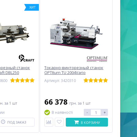
ХИТ
орезный станок
Токарно-винторезный станок
aft DBL250
OPTIturn TU 2004Vario
Т, 38 мм
0800
Артикул: 3420310
66 378
рн.
за 1 шт
грн.
за 1 шт
-
+
чии
В наявності
ПОД ЗАКАЗ
В КОРЗИНУ