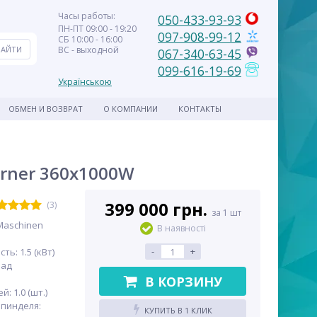
Часы работы:
050-433-93-93
ПН-ПТ 09:00 - 19:20
097-908-99-12
СБ 10:00 - 16:00
ВС - выходной
067-340-63-45
099-616-19-69
Українською
ОБМЕН И ВОЗВРАТ
О КОМПАНИИ
КОНТАКТЫ
rner 360x1000W
399 000 грн.
(3)
за 1 шт
Maschinen
В наявності
-
+
ь: 1.5 (кВт)
над
В КОРЗИНУ
: 1.0 (шт.)
пинделя:
КУПИТЬ В 1 КЛИК