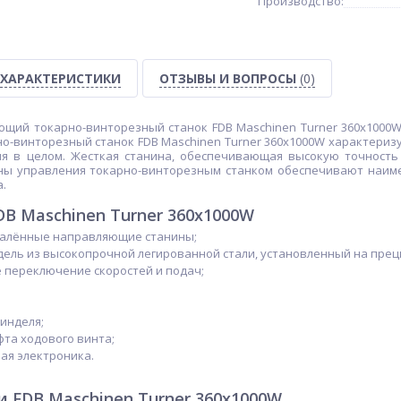
Производство:
ХАРАКТЕРИСТИКИ
ОТЗЫВЫ И ВОПРОСЫ
(0)
ий токарно-винторезный станок FDB Maschinen Turner 360x1000W
но-винторезный станок FDB Maschinen Turner 360x1000W характериз
ия в целом. Жесткая станина, обеспечивающая высокую точность
ны управления токарно-винторезным станком обеспечивают наим
.
B Maschinen Turner 360x1000W
алённые направляющие станины;
ель из высокопрочной легированной стали, установленный на пре
 переключение скоростей и подач;
инделя;
та ходового винта;
ая электроника.
и FDB Maschinen Turner 360x1000W