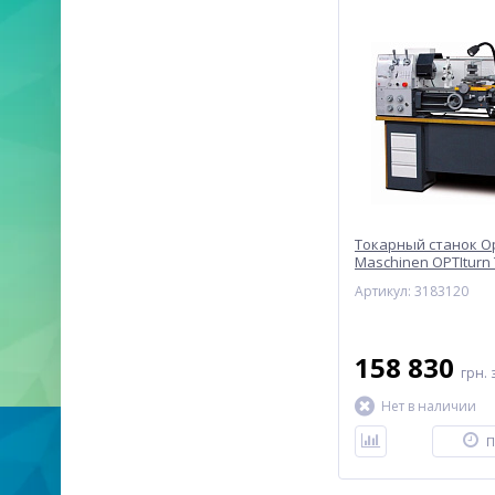
Токарный станок O
Maschinen OPTIturn
(400V)
Артикул: 3183120
158 830
грн.
Нет в наличии
П