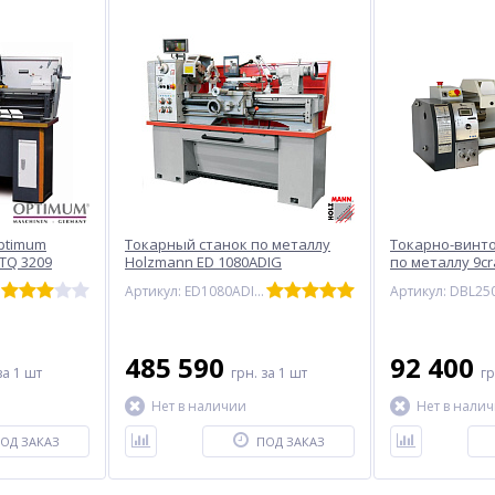
ptimum
Токарный станок по металлу
Токарно-винт
 TQ 3209
Holzmann ED 1080ADIG
по металлу 9cr
250х800 (1100 В
Артикул: ED1080ADIG_400V
Артикул: DBL25
шпиндель)
485 590
92 400
за 1 шт
грн.
за 1 шт
г
Нет в наличии
Нет в нали
ОД ЗАКАЗ
ПОД ЗАКАЗ