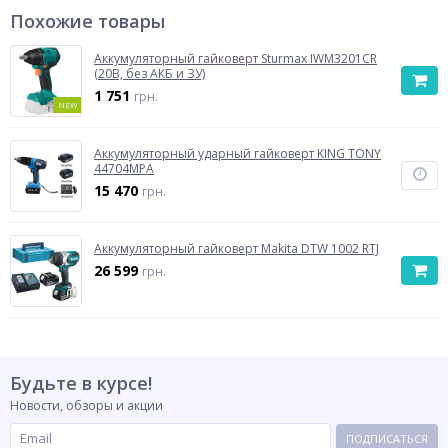
Похожие товары
Аккумуляторный гайковерт Sturmax IWM3201CR
(20В, без АКБ и ЗУ)
1 751
грн.
NEW
Аккумуляторный ударный гайковерт KING TONY
44704MPA
15 470
грн.
Аккумуляторный гайковерт Makita DTW 1002 RTJ
26 599
грн.
Будьте в курсе!
Новости, обзоры и акции
ПОДПИСАТЬСЯ